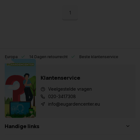
1
eel Europa
14 Dagen retourrecht
Beste klantenservice
Klantenservice
Veelgestelde vragen
020-3417308
info@eugardencenter.eu
Handige links