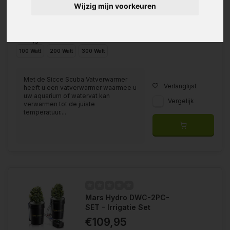
Wijzig mijn voorkeuren
Verkrijgbaar in
100 Watt
200 Watt
300 Watt
Met de Sicce Scuba Vatverwarmer
Verlanglijst
heeft u een vatverwarmer waarmee u
uw aquarium of watervat kan
Vergelijk
verwarmen tot de juiste
temperatuur....
Mars Hydro DWC-2PC-
SET - Irrigatie Set
€109,95