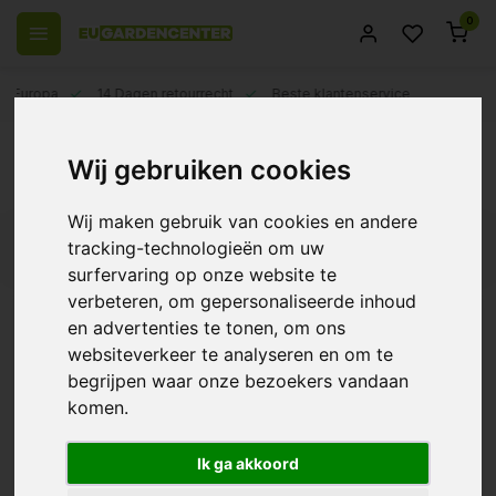
0
el Europa
14 Dagen retourrecht
Beste klantenservice
Terug
Wij gebruiken cookies
Waterverwarmers
Wij maken gebruik van cookies en andere
tracking-technologieën om uw
Filters
surfervaring op onze website te
verbeteren, om gepersonaliseerde inhoud
en advertenties te tonen, om ons
websiteverkeer te analyseren en om te
Sicce Scuba
begrijpen waar onze bezoekers vandaan
Vatverwarmer met
Droogloopbeveiliging
komen.
€22,35
Ik ga akkoord