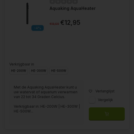
Aquaking AquaHeater
€12,95
€13,50
-4%
Verkrijgbaar in
HE-200W
HE-300W
HE-500W
Met de Aquaking AquaHeater kunt u
Verlanglijst
uw watervat of aquarium verwarmen
van 22 tot 34 Graden Celcius.
Vergelijk
Verkrijgbaar in: HE-200W | HE-300W |
HE-500W...