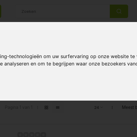
14 Dagen retourrecht
Beste klantenservice
king-technologieën om uw surfervaring op onze website te
HS-Serie
 te analyseren en om te begrijpen waar onze bezoekers va
hoot ~ De tent voor doe-het-zelve
ot ~ De tent voor doe-het-zelvers
Pagina 1 van 1
Meest 
rdin Hydro Shoot kweektenten zijn de ideale basis voor de 
e kweektenten worden geleverd zonder
accessoires
met u
stromingen te voorkomen, deze water tray gaat tot wel 5 j
w kabels en slangen netjes kunt doorvoeren. De sokken z