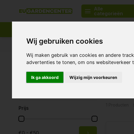
Alle
categorieën
Wij gebruiken cookies
Passend assortiment
Levering in heel Europa
Wij maken gebruik van cookies en andere trac
Home
Kweekruimtes
Kweektenten
Secret Jardin
advertenties te tonen, om ons websiteverkeer
Hydro S
Merken
Ik ga akkoord
Wijzig mijn voorkeuren
Alle merken
Secret Jardin
Hydro Sho
1 Producten
Prijs
De Secret Ja
maken. Dez
tray
om over
€0 - €50
waarmee u u