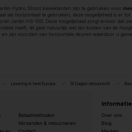
ardin Hydro Shoot kweektenten zijn te gebruiken voor
mee
aal als horizontaal te gebruiken, deze mogelijkheid is er t
cret Jardin HS-100. Deze mogelijkheid zorgt ervoor dat uw
lakte heeft, dit gaat natuurlijk wel ten kosten van de ho
en zijn voorzien van horizontale deuren waardoor u gemakk
Levering in heel Europa
14 Dagen retourrecht
Best
Informatie
n
Betaalmethoden
Over ons
Verzenden & retourneren
Blog
er.eu
Contact
Merken