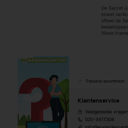
De Secret J
zowel vertic
oftwel de Se
kweekopperv
19mm frame 
Passend assortiment
Klantenservice
Veelgestelde vrage
020-3417308
info@eugardencent