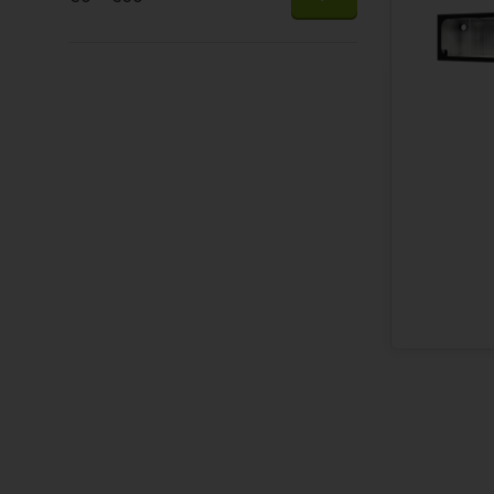
lichtdicht m
diameters.
Kweektent
Secret Jardi
het canvas 
planten tot
structuur di
zetten zijn 
bestand teg
lichtdicht
te
om er voor t