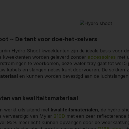
ot ~ De tent voor doe-het-zelvers
rdin Hydro Shoot kweektenten zijn de ideale basis voor de 
 toepassingen
e kweektenten worden geleverd zonder
accessoires
met u
stromingen te voorkomen, deze water tray gaat tot wel 5 j
ardin Hydro Shoot kweektenten zijn te gebruiken voor
mee
w kabels en slangen netjes kunt doorvoeren. De sokken z
aal als horizontaal te gebruiken, deze mogelijkheid is er t
ateriaal
en kunnen worden bevestigd aan de luchtslangen,
cret Jardin HS-100. Deze mogelijkheid zorgt ervoor dat uw
lakte heeft, dit gaat natuurlijk wel ten kosten van de ho
en zijn voorzien van horizontale deuren waardoor u gemakk
en van kwaliteitsmateriaal
n werkt uitsluitend met
kwaliteitsmaterialen
, de hydro shoo
is vervaardigd van Mylar
210D
met een zeer reflecterende 
 wel 95% meer licht kunnen opvangen door de weerkaatsing 
e voor de stevigheid zorgt is vervaardigd van
Q195-staal
, 