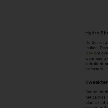
Hydro Sho
De Secret Ja
Meerdere
maken. Dez
tray
om over
De Secret J
waarmee u u
zowel vertic
lichtdicht m
oftwel de Se
diameters.
kweekopperv
19mm frame 
Kweektent
Secret Jardi
het canvas 
planten tot
structuur di