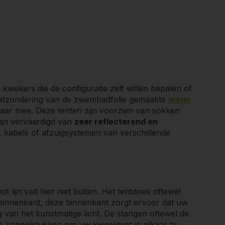
kwekers die de configuratie zelf willen bepalen of
itzondering van de zwembadfolie gemaakte
water
aar mee. Deze tenten zijn voorzien van sokken
rdere toepassingen
. De kleine varianten zijn
ijn vervaardigd van
zeer reflecterend en
ot en met de Hydro Shoot 100 bij 100 centimeter
 kabels of afzuigsystemen van verschillende
 kweektent in horizontale positie meer
ogte. Vanaf de HS-120 hebben de modellen een
elijke toegang heeft tot de gehele kweekruimte.
t lijn valt hier niet buiten. Het tentdoek oftewel
binnenkant, deze binnenkant zorgt ervoor dat uw
van het kunstmatige licht. De stangen oftewel de
de koppelstukken om uw kweektent in elkaar te