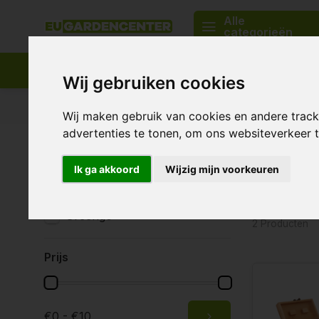
Alle
categorieën
Wij gebruiken cookies
Passend assortiment
Levering in heel Europa
Wij maken gebruik van cookies en andere trac
advertenties te tonen, om ons websiteverkeer
Home
Rook accessoires
Rolling Tray
Rolling
Merken
Ik ga akkoord
Wijzig mijn voorkeuren
Alle merken
Greengo
2 Producten
Prijs
€0 - €10