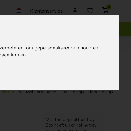
0
Klantenservice
 verbeteren, om gepersonaliseerde inhoud en
ndaan komen.
bekeken
Nieuwste producten
Laagste prijs
Hoogste prijs
Met The Original Roll Tray
Box heeft u een rolling tray
en opbergdoos in één....