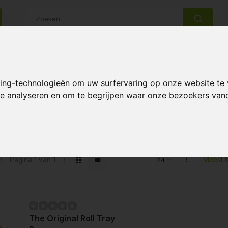
14 Dagen retourrecht
Beste klantenservice
king-technologieën om uw surfervaring op onze website te
 te analyseren en om te begrijpen waar onze bezoekers va
 Tray
Pagina 1 van 1
Meest 
The Original Roll Tray