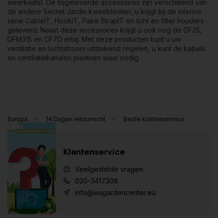
weerkaatst. De bijgeleverde
accessoires
zijn verschillend van
de andere Secret Jardin kweektenten, u krijgt bij de intense
serie
CableIT
, HookIT, Paire StrapIT en licht en filter houders
geleverd. Naast deze accessoires krijgt u ook nog de
DF25
,
DFM315
en
CF7D
erbij. Met deze producten kunt u uw
ventilatie en luchtstroom uitstekend regelen, u kunt de kabels
en ventilatiekanalen plaatsen waar nodig.
eel Europa
14 Dagen retourrecht
Beste klantenservice
Klantenservice
Veelgestelde vragen
020-3417308
info@eugardencenter.eu