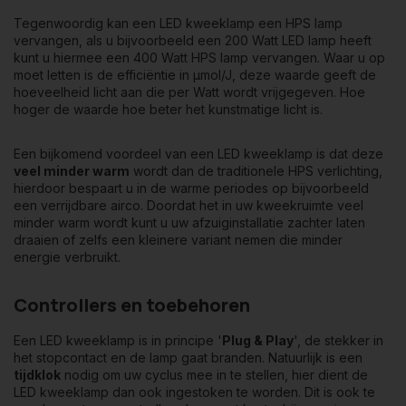
Tegenwoordig kan een LED kweeklamp een HPS lamp
vervangen, als u bijvoorbeeld een 200 Watt LED lamp heeft
kunt u hiermee een 400 Watt HPS lamp vervangen. Waar u op
moet letten is de efficiëntie in µmol/J, deze waarde geeft de
hoeveelheid licht aan die per Watt wordt vrijgegeven. Hoe
hoger de waarde hoe beter het kunstmatige licht is.
Een bijkomend voordeel van een LED kweeklamp is dat deze
veel minder warm
wordt dan de traditionele HPS verlichting,
hierdoor bespaart u in de warme periodes op bijvoorbeeld
een verrijdbare airco. Doordat het in uw kweekruimte veel
minder warm wordt kunt u uw afzuiginstallatie zachter laten
draaien of zelfs een kleinere variant nemen die minder
energie verbruikt.
Controllers en toebehoren
Een LED kweeklamp is in principe '
Plug & Play
', de stekker in
het stopcontact en de lamp gaat branden. Natuurlijk is een
tijdklok
nodig om uw cyclus mee in te stellen, hier dient de
LED kweeklamp dan ook ingestoken te worden. Dit is ook te