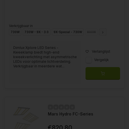
Verkrijgbaar in
730W
730W - 9X - 3.0
9X-Special - 730W
800W
730W - 3.0
9X 
Dimlux Xplore LED Series -
Verlanglijst
Kweeklamp biedt high-end
kweekverlichting met asymmetrische
Vergelijk
LEDs voor optimale lichtverdeling.
Verkrijgbaar in meerdere wat...
Mars Hydro FC-Series
€820,80