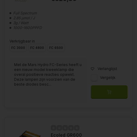
Full Spectrum
2.85 μmol / J
3g / Watt
1000-1600PPFD
Verkrijgbaar in
FC 3000
FC 4800
FC 6500
Met de Mars Hydro FC-Series heeft u
Verlanglijst
een nieuw model kweeklamp die
overal positieve reacties opwekt.
Vergelijk
Deze lampen zijn voorzien van de
beste diodes besc...
Ecoled GR600