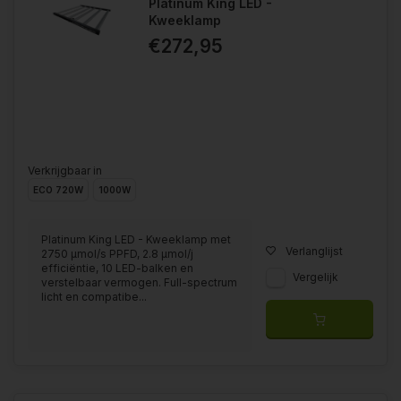
Platinum King LED -
Kweeklamp
€272,95
Verkrijgbaar in
ECO 720W
1000W
Platinum King LED - Kweeklamp met
Verlanglijst
2750 μmol/s PPFD, 2.8 μmol/j
efficiëntie, 10 LED-balken en
Vergelijk
verstelbaar vermogen. Full-spectrum
licht en compatibe...