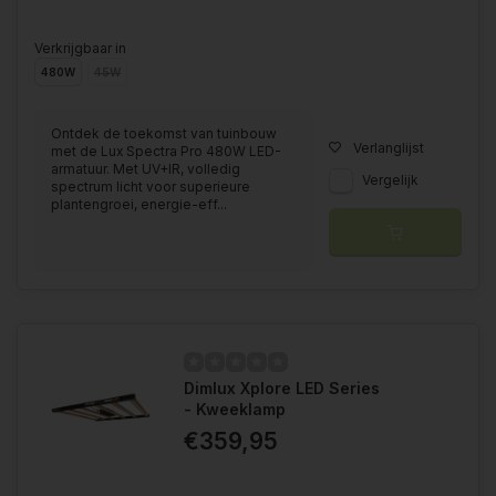
Verkrijgbaar in
480W
45W
Ontdek de toekomst van tuinbouw
Verlanglijst
met de Lux Spectra Pro 480W LED-
armatuur. Met UV+IR, volledig
Vergelijk
spectrum licht voor superieure
plantengroei, energie-eff...
Dimlux Xplore LED Series
- Kweeklamp
€359,95