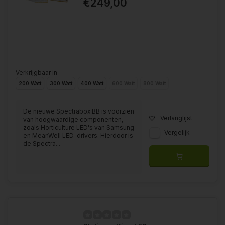
€249,00
Verkrijgbaar in
200 Watt
300 Watt
400 Watt
600 Watt
800 Watt
De nieuwe Spectrabox BB is voorzien
Verlanglijst
van hoogwaardige componenten,
zoals Horticulture LED's van Samsung
Vergelijk
en MeanWell LED-drivers. Hierdoor is
de Spectra...