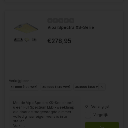
ViparSpectra XS-Serie
€278,95
Verkrijgbaar in
XS1000 (120 Watt)
XS2000 (240 Watt)
XS4000 (450 Watt)
XS1500 (150 
Met de ViparSpectra XS-Serie heeft
Verlanglijst
u een Full Spectrum LED kweeklamp
die door de toegevoegde dimmer
Vergelijk
volledig naar eigen wens is in te
stellen.
Verkri...