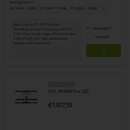
Verkrijgbaar in
FC-1500 - 150W
FC-3000 - 300W
FC-4000 - 320W
FC-4800 - 480W
Mars Hydro FC-EVO Series -
Verlanglijst
Kweeklamp met Samsung LM301H
EVO chips biedt hoge efficiëntie (tot
Vergelijk
2.85μmol/j) voor alle groeifases.
Ideaal voor kweekten...
OCL SKWID Pro LED
€1.107,15