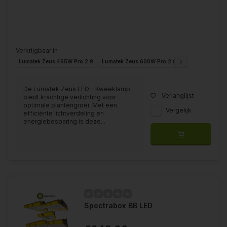
Verkrijgbaar in
Lumatek Zeus 465W Pro 2.9
Lumatek Zeus 600W Pro 2.9 LED
Lumatek Ze
De Lumatek Zeus LED - Kweeklamp
Verlanglijst
biedt krachtige verlichting voor
optimale plantengroei. Met een
Vergelijk
efficiënte lichtverdeling en
energiebesparing is deze...
Spectrabox BB LED