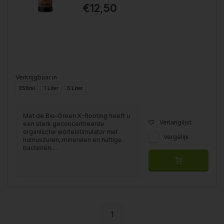
€12,50
Verkrijgbaar in
250ml
1 Liter
5 Liter
Met de Bio-Green X-Rooting heeft u
Verlanglijst
een sterk geconcentreerde
organische wortelstimulator met
Vergelijk
humuszuren, mineralen en nuttige
bacteriën....
1