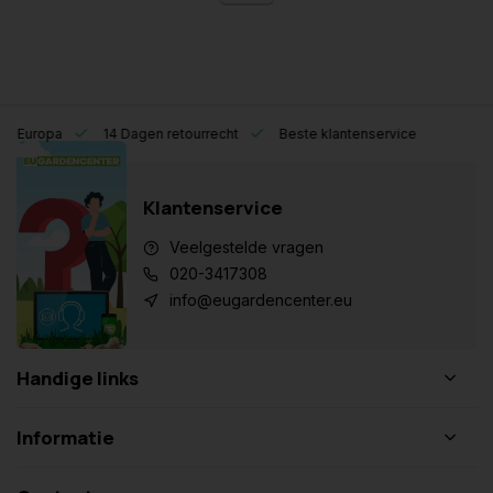
eel Europa
14 Dagen retourrecht
Beste klantenservice
Klantenservice
Veelgestelde vragen
020-3417308
info@eugardencenter.eu
Handige links
Informatie