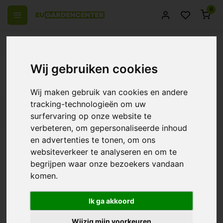
0
el Europa
14 Dagen retourrecht
Beste klantenservice
Terug
Wij gebruiken cookies
Supplementen
Wij maken gebruik van cookies en andere
tracking-technologieën om uw
Filters
surfervaring op onze website te
verbeteren, om gepersonaliseerde inhoud
en advertenties te tonen, om ons
websiteverkeer te analyseren en om te
BioGreen Biozym
begrijpen waar onze bezoekers vandaan
komen.
€10,30
Ik ga akkoord
Wijzig mijn voorkeuren