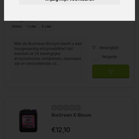
Verkrijgbaar in
250ml
1 Liter
5 Liter
Met de BioGreen Biozym heeft u een
Verlanglijst
hoogwaardig enzymadditief dat
bestaat uit 24 belangrijke
Vergelijk
enzymatische complexen, daarnaast
zijn er verschillende co...
BioGreen X-Bloom
€12,10