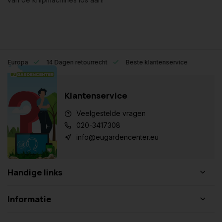
eel Europa
14 Dagen retourrecht
Beste klantenservice
Klantenservice
Veelgestelde vragen
020-3417308
info@eugardencenter.eu
Handige links
Informatie