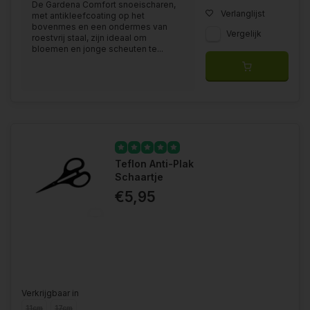
De Gardena Comfort snoeischaren,
Verlanglijst
met antikleefcoating op het
bovenmes en een ondermes van
Vergelijk
roestvrij staal, zijn ideaal om
bloemen en jonge scheuten te...
Teflon Anti-Plak
Schaartje
€5,95
Verkrijgbaar in
11cm
17cm