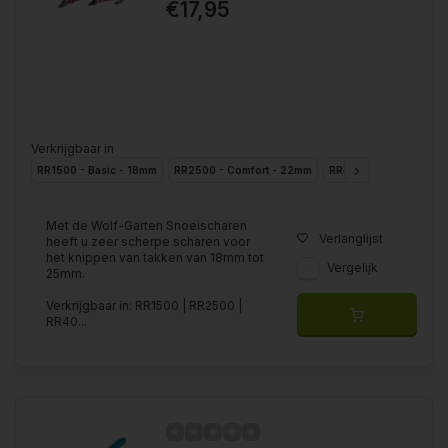
€17,95
Verkrijgbaar in
RR1500 - Basic - 18mm
RR2500 - Comfort - 22mm
RR4000 - Premium - 
Met de Wolf-Garten Snoeischaren
Verlanglijst
heeft u zeer scherpe scharen voor
het knippen van takken van 18mm tot
Vergelijk
25mm.
Verkrijgbaar in: RR1500 | RR2500 |
RR40...