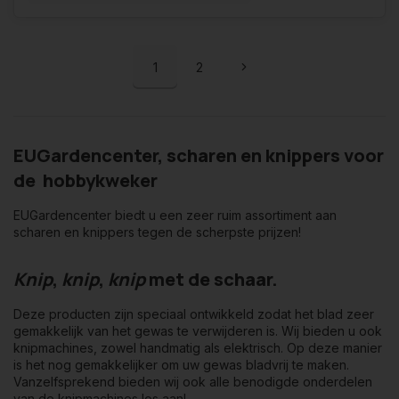
1
2
EUGardencenter, scharen en knippers voor
de hobbykweker
EUGardencenter biedt u een zeer ruim assortiment aan
scharen en knippers tegen de scherpste prijzen!
Knip
,
knip
,
knip
met de schaar.
Deze producten zijn speciaal ontwikkeld zodat het blad zeer
gemakkelijk van het gewas te verwijderen is. Wij bieden u ook
knipmachines, zowel handmatig als elektrisch. Op deze manier
is het nog gemakkelijker om uw gewas bladvrij te maken.
Vanzelfsprekend bieden wij ook alle benodigde onderdelen
van de knipmachines los aan!