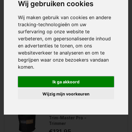
Wij gebruiken cookies
Vanzelfsprekend bieden wij ook alle benodigde onderdelen
van de knipmachines los aan!
Wij maken gebruik van cookies en andere
tracking-technologieën om uw
surfervaring op onze website te
verbeteren, om gepersonaliseerde inhoud
en advertenties te tonen, om ons
Trimbag, de innovatieve, inklapbare
websiteverkeer te analyseren en om te
Verlanglijst
droogtrimmer. Ideaal voor het
begrijpen waar onze bezoekers vandaan
knippen, zeven, en sorteren van
Vergelijk
kruiden en hop. Snel, efficiënt en
komen.
gemakkelijk in g...
Ik ga akkoord
Wijzig mijn voorkeuren
Trim-Master Pro -
Trimmer
€131,95