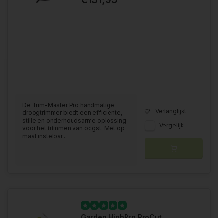
De Trim-Master Pro handmatige
Verlanglijst
droogtrimmer biedt een efficiënte,
stille en onderhoudsarme oplossing
Vergelijk
voor het trimmen van oogst. Met op
maat instelbar...
Garden HighPro ProCut