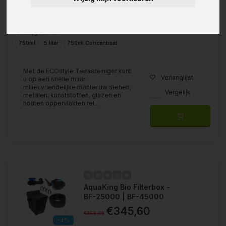
Verkrijgbaar in
750ml
5 liter
750ml Concentraat
Met de ECOstyle Terrasreiniger kunt
Verlanglijst
u op een snelle maar
milieuvriendelijke manier uw stenen,
Vergelijk
metalen, kunststoffen, glazen en
houten oppervlakten rei...
AquaKing Bio Filterbox -
BF-25000 | BF-45000
€345,60
€358,69
-4%