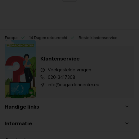
eel Europa
14 Dagen retourrecht
Beste klantenservice
Klantenservice
Veelgestelde vragen
020-3417308
info@eugardencenter.eu
Handige links
Informatie