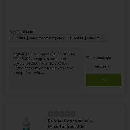
Verkrijgbaar in
BF-25000 | Complete set met pomp
BF-45000 | Complete set met pomp
AquaKing Bio Filterbox BF-25000 en
Verlanglijst
BF-45000: complete sets voor
vijvers tot 25.000 en 45.000 liter.
Vergelijk
Beide sets omvatten een krachtige
pomp, flexibele ...
Purolyt Concentraat ~
Desinfectiemiddel