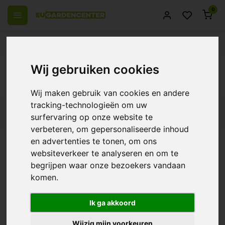
0
el Europa
14 Dagen retourrecht
Beste klantenservice
Terug
Wij gebruiken cookies
Reinigingsmiddel
Wij maken gebruik van cookies en andere
tracking-technologieën om uw
Filters
surfervaring op onze website te
verbeteren, om gepersonaliseerde inhoud
en advertenties te tonen, om ons
websiteverkeer te analyseren en om te
ECOstyle Terrasreiniger
begrijpen waar onze bezoekers vandaan
komen.
€8,45
Ik ga akkoord
Wijzig mijn voorkeuren