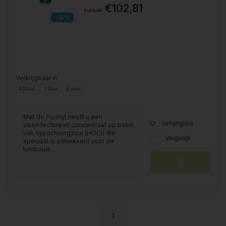
€102,81
€120,95
-15%
Verkrijgbaar in
500ml
1 liter
5 liter
Met de Purolyt heeft u een
Verlanglijst
desinfecterend concentraat op basis
van hypochlorigzuur (HOCl) die
Vergelijk
speciaal is ontwikkeld voor de
tuinbouw....
1