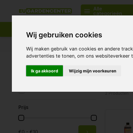
Alle
categorieën
Wij gebruiken cookies
Passend assortiment
Levering in heel Europa
Wij maken gebruik van cookies en andere trac
advertenties te tonen, om ons websiteverkeer
Home
Plantenvoeding & supplementen
Ferro
PK Bl
PK Bloe
Merken
Ik ga akkoord
Wijzig mijn voorkeuren
Alle merken
Ferro
2 Producten
Prijs
€0 - €10