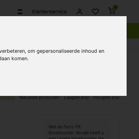
0
Klantenservice
 verbeteren, om gepersonaliseerde inhoud en
ndaan komen.
bekeken
Nieuwste producten
Laagste prijs
Hoogste prijs
Met de Ferro PK
Bloeibooster Verrijkt heeft u
een unieke bloeibooster die