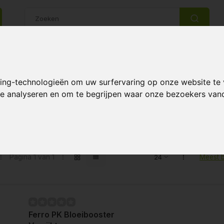
14 Dagen retourrecht
Beste klantenservice
king-technologieën om uw surfervaring op onze website te
 te analyseren en om te begrijpen waar onze bezoekers va
oeibooster
ibooster
Pagina 1 van 1
Meest 
Ferro PK Bloeibooster