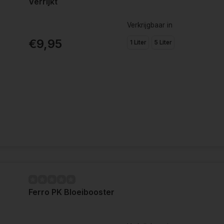
Verrijkt
Verkrijgbaar in
€9,95
1 Liter
5 Liter
Ferro PK Bloeibooster