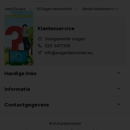
eel Europa
14 Dagen retourrecht
Beste klantenservice
Klantenservice
Veelgestelde vragen
020-3417308
info@eugardencenter.eu
Handige links
Informatie
Contactgegevens
© EUGardencenter