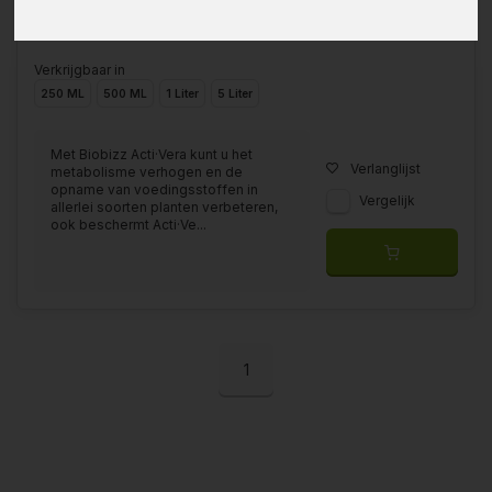
Verkrijgbaar in
250 ML
500 ML
1 Liter
5 Liter
Met Biobizz Acti·Vera kunt u het
Verlanglijst
metabolisme verhogen en de
opname van voedingsstoffen in
Vergelijk
allerlei soorten planten verbeteren,
ook beschermt Acti·Ve...
1