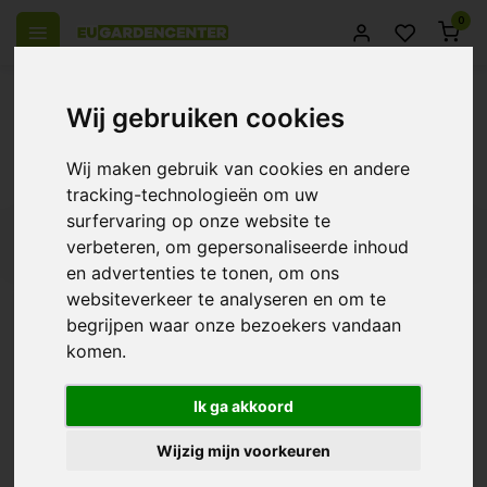
0
el Europa
14 Dagen retourrecht
Beste klantenservice
Wij gebruiken cookies
Terug
Wij maken gebruik van cookies en andere
Activators
tracking-technologieën om uw
surfervaring op onze website te
Filters
verbeteren, om gepersonaliseerde inhoud
en advertenties te tonen, om ons
websiteverkeer te analyseren en om te
begrijpen waar onze bezoekers vandaan
komen.
Biobizz Acti·Vera
€11,99
Ik ga akkoord
Wijzig mijn voorkeuren