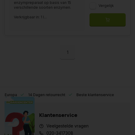
enzympreparaat op basis van 15
Vergelijk
verschillende soorten enzymen.
Verkrijgbaar in: 1 l...
1
eel Europa
14 Dagen retourrecht
Beste klantenservice
Klantenservice
Veelgestelde vragen
020-3417308