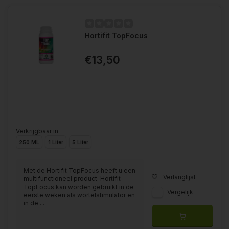
Hortifit TopFocus
€13,50
Verkrijgbaar in
250 ML
1 Liter
5 Liter
Met de Hortifit TopFocus heeft u een
Verlanglijst
multifunctioneel product. Hortifit
TopFocus kan worden gebruikt in de
Vergelijk
eerste weken als wortelstimulator en
in de ...