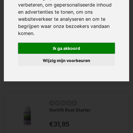
verbeteren, om gepersonaliseerde inhoud
en advertenties te tonen, om ons
websiteverkeer te analyseren en om te
Verkrijgbaar in
begrijpen waar onze bezoekers vandaan
1 Liter
5 Liter
komen.
HortiFit Aqua Clean voor gezonde
Verlanglijst
planten en waterkwaliteit. De
Ik ga akkoord
geavanceerde oplossing voor het
Vergelijk
elimineren van schadelijke bacteriën
Wijzig mijn voorkeuren
en schimmels in w...
Hortifit Root Starter
€31,95