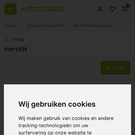
0
el Europa
14 Dagen retourrecht
Beste klantenservice
Terug
Hortifit
Filters
Hortifit Aqua Clean
Wij gebruiken cookies
€31,95
Wij maken gebruik van cookies en andere
tracking-technologieën om uw
surfervaring op onze website te