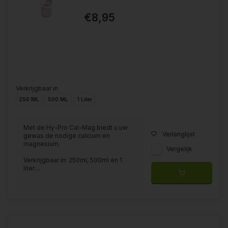
€8,95
Verkrijgbaar in
250 ML
500 ML
1 Liter
Met de Hy-Pro Cal-Mag biedt u uw
Verlanglijst
gewas de nodige calcium en
magnesium.
Vergelijk
Verkrijgbaar in: 250ml, 500ml en 1
liter....