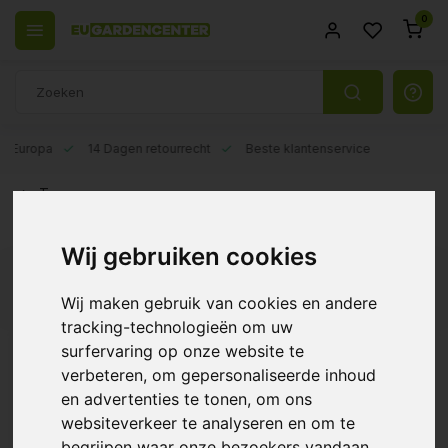
0
el Europa
14 Dagen retourrecht
Beste klantenservice
Terug
Additieven
Wij gebruiken cookies
Filters
Wij maken gebruik van cookies en andere
tracking-technologieën om uw
surfervaring op onze website te
verbeteren, om gepersonaliseerde inhoud
Hy-Pro PH- Groei
en advertenties te tonen, om ons
websiteverkeer te analyseren en om te
€4,95
begrijpen waar onze bezoekers vandaan