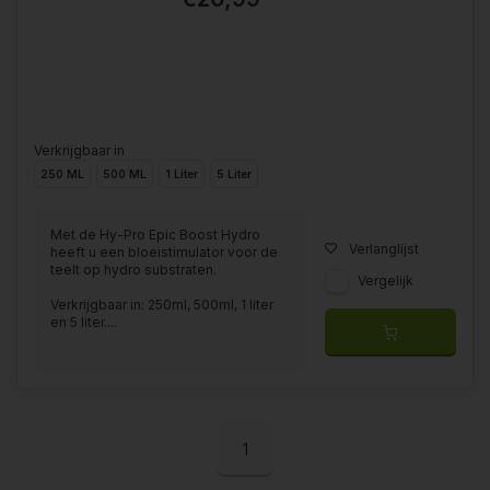
Verkrijgbaar in
250 ML
500 ML
1 Liter
5 Liter
Met de Hy-Pro Epic Boost Hydro
Verlanglijst
heeft u een bloeistimulator voor de
teelt op hydro substraten.
Vergelijk
Verkrijgbaar in: 250ml, 500ml, 1 liter
en 5 liter....
1