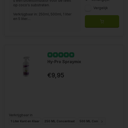
u een bloeistimulator voor de teelt
op coco's substraten.
Vergelijk
Verkrijgbaar in: 250ml, 500ml, 1 liter
en 5 liter....
Hy-Pro Spraymix
€9,95
Verkrijgbaar in
1 Liter Kant en Klaar
250 ML Concentraat
500 ML Concentraat
1 Liter C