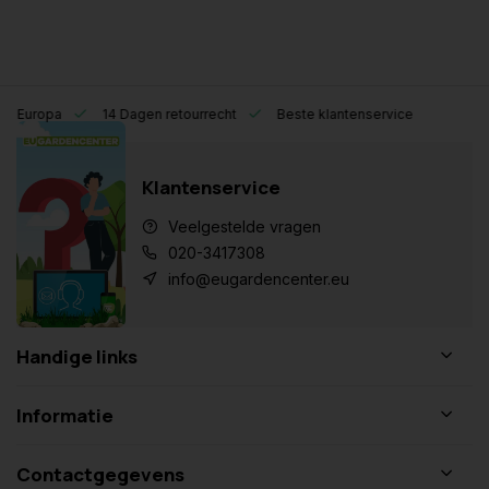
eel Europa
14 Dagen retourrecht
Beste klantenservice
Klantenservice
Veelgestelde vragen
020-3417308
info@eugardencenter.eu
Handige links
Informatie
Contactgegevens