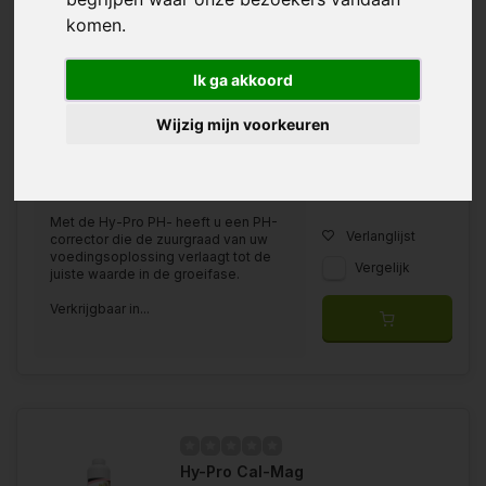
komen.
Ik ga akkoord
Wijzig mijn voorkeuren
Verkrijgbaar in
500 ML
1 liter
5 liter
Met de Hy-Pro PH- heeft u een PH-
Verlanglijst
corrector die de zuurgraad van uw
voedingsoplossing verlaagt tot de
Vergelijk
juiste waarde in de groeifase.
Verkrijgbaar in...
Hy-Pro Cal-Mag