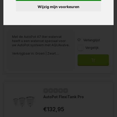
Wijzig mijn voorkeuren
Verkrijgbaar in
Groen
Zwart
Met de AutoPot 47 liter watervat
Verlanglijst
heeft u een watervat speciaal voor
uw AutoPot systeem met AQUAvalve.
Vergelijk
Verkrijgbaar in: Groen | Zwart....
AutoPot FlexiTank Pro
€132,95