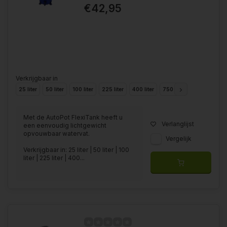
€42,95
Verkrijgbaar in
25 liter
50 liter
100 liter
225 liter
400 liter
750 liter
1000 liter
Met de AutoPot FlexiTank heeft u
Verlanglijst
een eenvoudig lichtgewicht
opvouwbaar watervat.
Vergelijk
Verkrijgbaar in: 25 liter | 50 liter | 100
liter | 225 liter | 400...