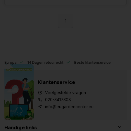
1
eel Europa
14 Dagen retourrecht
Beste klantenservice
Klantenservice
Veelgestelde vragen
020-3417308
info@eugardencenter.eu
Handige links