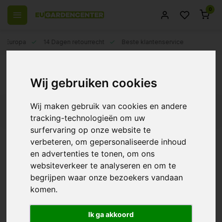
0
el Europa
14 Dagen retourrecht
Beste klantenservice
Terug
AutoPot Watervaten
Wij gebruiken cookies
Wij maken gebruik van cookies en andere
Filters
tracking-technologieën om uw
surfervaring op onze website te
verbeteren, om gepersonaliseerde inhoud
en advertenties te tonen, om ons
AutoPot 47 liter watervat
websiteverkeer te analyseren en om te
begrijpen waar onze bezoekers vandaan
€26,50
komen.
Ik ga akkoord