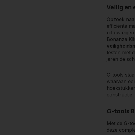
Veilig en
Opzoek naa
efficiënte m
uit uw eigen
Bonanza Kli
veiligheids
testen met d
jaren de sch
G-tools sta
waaraan een
hoekstukken
constructie.
G-tools 
Met de G-to
deze comple