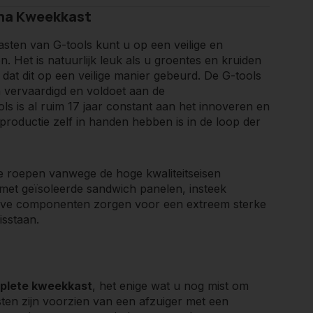
ima Kweekkast
sten van G-tools kunt u op een veilige en
 Het is natuurlijk leuk als u groentes en kruiden
k dat dit op een veilige manier gebeurd. De G-tools
 vervaardigd en voldoet aan de
ools is al ruim 17 jaar constant aan het innoveren en
productie zelf in handen hebben is in de loop der
 te roepen vanwege de hoge kwaliteitseisen
met geïsoleerde sandwich panelen, insteek
tieve componenten zorgen voor een extreem sterke
isstaan.
mplete kweekkast
, het enige wat u nog mist om
en zijn voorzien van een afzuiger met een