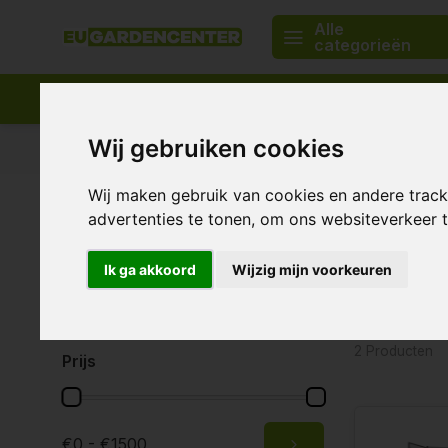
Alle
categorieën
Wij gebruiken cookies
Passend assortiment
Levering in heel Europa
Wij maken gebruik van cookies en andere trac
Home
Kweekruimtes
Kweekkasten
Bonanza Klima
advertenties te tonen, om ons websiteverkeer
G-tools
Merken
Ik ga akkoord
Wijzig mijn voorkeuren
Alle merken
Veilig en
G-Tools
Opzoek naa
efficiënte m
2 Producten
Prijs
uit uw eigen
Bonanza Kli
veiligheids
testen met d
€0 - €1500