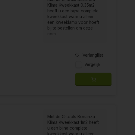
Klima Kweekkast 0.35m2
heeft u een bijna complete
kweekkast waar u alleen
 te roepen vanwege de hoge kwaliteitseisen
een kweeklamp voor hoeft
met geïsoleerde sandwich panelen, insteek
bij te bestellen om deze
tieve componenten zorgen voor een extreem sterke
com...
isstaan.
Verlanglijst
Vergelijk
mplete kweekkast
, het enige wat u nog mist om
en zijn voorzien van een afzuiger met een
n en ophangpunten ter behoren van de
 veilige in- en uitschakeling van de verlichting.
 Klima Kweekkasten met kweekverlichting
 voor de traditionele HPS kweekverlichting gaat.
ulier
in en wij zullen u zo snel mogelijk van
Met de G-tools Bonanza
Klima Kweekkast 1m2 heeft
u een bijna complete
kweekkast waar u alleen