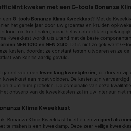
 efficiënt kweken met een G-tools Bonanza Kl
r een
G-tools Bonanza Klima Kweekkast
? Met de Kweekka
anier het gehele jaar door uw groentes en kruiden opkweken.
 indoor tuin kunt halen, maar het is natuurlijk erg belangrij
ma Kweekkast wordt uitsluitend met de beste componenten
normen NEN 1010 en NEN 3140
. Dit is niet zo gek want G-t
eze kasten, doordat ze constant testen uitvoeren en ze de 
atkist van kennis aardig gevuld.
at garant voor een
leven lang kweekplezier
, dit durven zij
 kweekkast aan moet voldoen. De kasten zijn vervaardigd 
 en aluminium profielen. De combinatie van deze kwalita
 Het ontwerp van de kweekkasten zal in uw interieur niet m
Bonanza Klima Kweekkast
ols Bonanza Klima Kweekkast heeft u een
zo goed als co
et te maken is een kweeklamp. Deze zeer veilige kweekkast