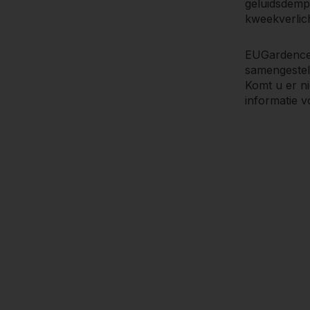
geluidsdemp
kweekverlich
EUGardencen
samengesteld
Komt u er ni
informatie v