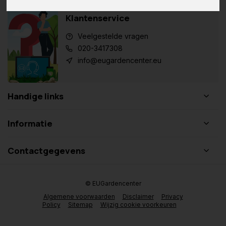
Klantenservice
Veelgestelde vragen
020-3417308
info@eugardencenter.eu
Handige links
Informatie
Contactgegevens
© EUGardencenter
Algemene voorwaarden
Disclaimer
Privacy
Policy
Sitemap
Wijzig cookie voorkeuren