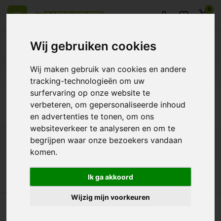
0
Wij gebruiken cookies
Wij maken gebruik van cookies en andere
eel Europa
14 Dagen retourrecht
Beste klantenservice
tracking-technologieën om uw
surfervaring op onze website te
Terug
verbeteren, om gepersonaliseerde inhoud
Plantversterker
en advertenties te tonen, om ons
websiteverkeer te analyseren en om te
begrijpen waar onze bezoekers vandaan
Filters
komen.
Ik ga akkoord
Wijzig mijn voorkeuren
 heel Europa
14 Dagen retourrecht
Beste klantenservice