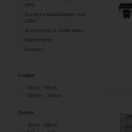
innoveren he
HPS
gehele jaar 
Bonanza Kweekkasten met
kweken, maa
CMH
Accessoires & Onderdelen
De G-tools 
veiligheids
Kitchenfarm
uw woonkamer
Nursery
voor een lev
sandwich pa
onverwoestba
Lengte
Hoe word
30cm - 99cm
Wij bieden 
100cm - 149cm
verkocht maa
Bonanza Kli
is niet zo'n
Diepte
wij G-tools 
30cm - 99cm
irrigatiesys
dat is namel