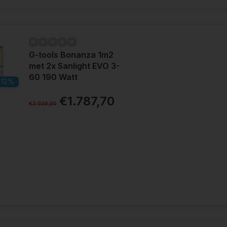
G-tools Bonanza 1m2
met 2x Sanlight EVO 3-
60 190 Watt
-12%
€1.787,70
€2.039,00