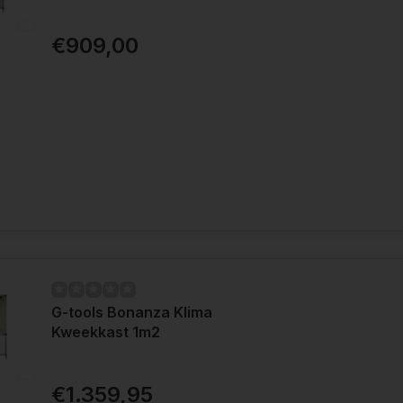
€909,00
 meer informatie krijgen? Vul ons
contactformulier
in en w
G-tools Bonanza Klima
Kweekkast 1m2
€1.359,95