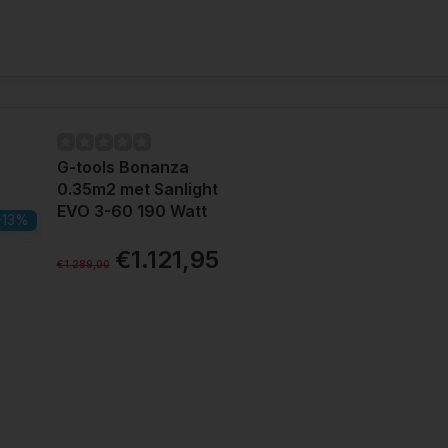
G-tools Bonanza
0.35m2 met Sanlight
EVO 3-60 190 Watt
-13%
€1.121,95
€1.289,00