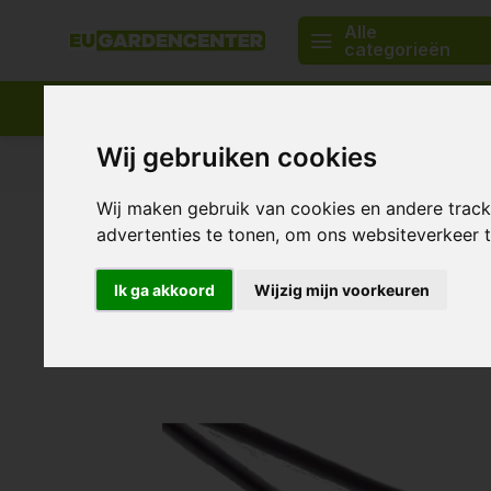
Alle
categorieën
Wij gebruiken cookies
Passend assortiment
Levering in heel Europa
Wij maken gebruik van cookies en andere trac
Home
1.8 Meter aansluitsnoer tbv BK Buisventilatore
advertenties te tonen, om ons websiteverkeer
1.8 Meter aansluitsnoer tbv B
Ik ga akkoord
Wijzig mijn voorkeuren
0/10 (0 Reviews)
Toon alle:
Kweeklampen 
Vergelijk