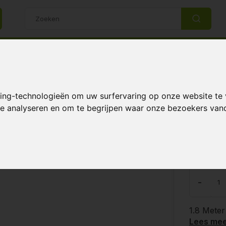
14 Dagen retourrecht
Beste klantenservice
king-technologieën om uw surfervaring op onze website te
n
 te analyseren en om te begrijpen waar onze bezoekers va
K Buisventilatoren
€3,
& Elektra
,
Kabels & Stekkers
-
1.8 Meter
Lees me