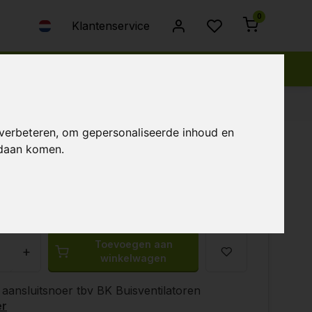
0
Klantenservice
 verbeteren, om gepersonaliseerde inhoud en
ndaan komen.
50
Toevoegen aan
+
winkelwagen
 aansluitsnoer tbv BK Buisventilatoren
er