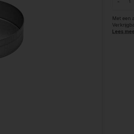
-
Met een a
Verkrijg
Lees me