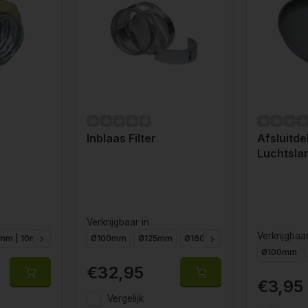
Inblaas Filter
Afsluitdek
Luchtsla
Verkrijgbaar in
Verkrijgbaar
mm | 10m
152mm | 10m
Ø100mm
160mm | 10m
Ø125mm
203mm | 10m
Ø160mm
Ø200mm
254mm | 10m
Ø250
Ø100mm
€32,95
€3,95
Vergelijk