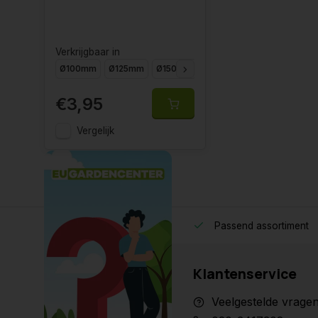
Verkrijgbaar in
Ø100mm
Ø125mm
Ø150mm
Ø160mm
Ø200mm
Ø2
€3,95
Vergelijk
Passend assortiment
Klantenservice
Veelgestelde vrage