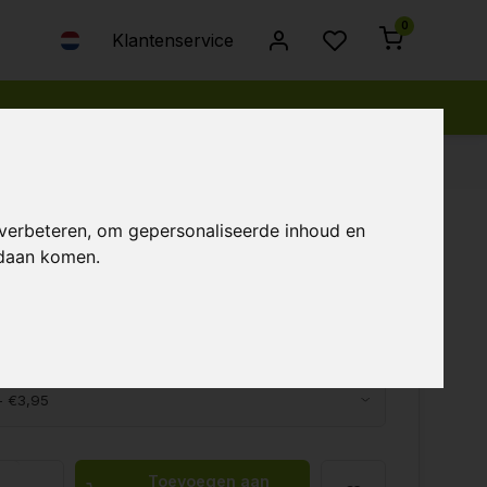
0
Klantenservice
 verbeteren, om gepersonaliseerde inhoud en
ndaan komen.
95
n keuze:
*
Toevoegen aan