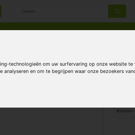
14 Dagen retourrecht
Beste klantenservice
king-technologieën om uw surfervaring op onze website te
 te analyseren en om te begrijpen waar onze bezoekers va
€3,
Lucht & Klimaat
Vergelijk
Maak ee