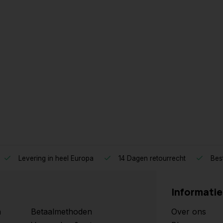
50mm
Ø315mm
Ø355mm
Ø400mm
Levering in heel Europa
14 Dagen retourrecht
Best
Informatie
n
Betaalmethoden
Over ons