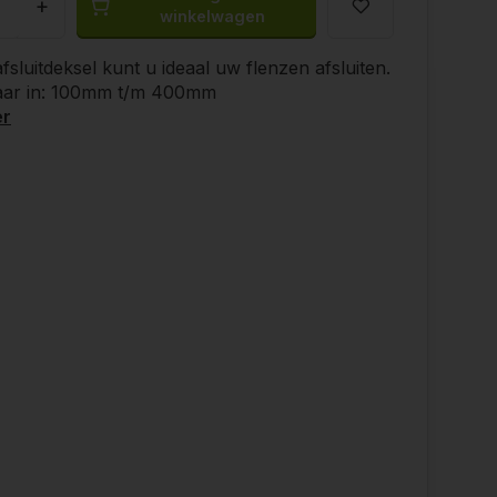
+
winkelwagen
fsluitdeksel kunt u ideaal uw flenzen afsluiten.
baar in: 100mm t/m 400mm
er