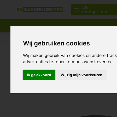
Alle
categorieën
Passend assortiment
Levering in heel Europa
Wij gebruiken cookies
Home
Afsluitdeksel t.b.v. Flens
Wij maken gebruik van cookies en andere trac
Afsluitdeksel t.b.v. Flens
advertenties te tonen, om ons websiteverkeer
0/10 (0 Reviews)
Toon alle:
Hulpstukken
,
Ik ga akkoord
Wijzig mijn voorkeuren