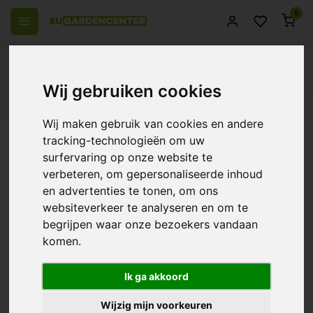
0
Wij gebruiken cookies
el Europa
14 Dagen retourrecht
Beste klantenservice
Wij maken gebruik van cookies en andere
Terug
tracking-technologieën om uw
Atami B'cuzz Bloeistimulator ~
surfervaring op onze website te
verbeteren, om gepersonaliseerde inhoud
Stimulator
en advertenties te tonen, om ons
0/10 (0 Reviews)
Vergelijk
websiteverkeer te analyseren en om te
begrijpen waar onze bezoekers vandaan
komen.
Ik ga akkoord
Wijzig mijn voorkeuren