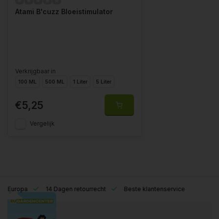
Atami B'cuzz Bloeistimulator
Verkrijgbaar in
100 ML
500 ML
1 Liter
5 Liter
€5,25
Vergelijk
eel Europa
14 Dagen retourrecht
Beste klantenservice