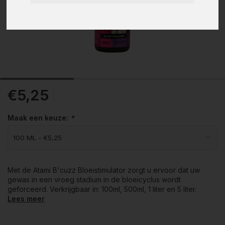
€5,25
Maak een keuze:
*
Met de Atami B'cuzz Bloeistimulator zorgt u ervoor dat uw
gewas in een vroeg stadium in de bloeicyclus wordt
geforceerd. Verkrijgbaar in: 100ml, 500ml, 1 liter en 5 liter.
Lees meer