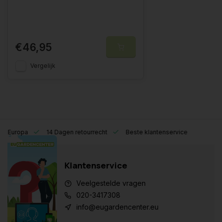
€46,95
Vergelijk
eel Europa
14 Dagen retourrecht
Beste klantenservice
Klantenservice
Veelgestelde vragen
020-3417308
info@eugardencenter.eu