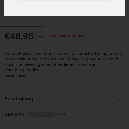
€46,95
Tijdelijk niet leverbaar
Met de Bestron wandventilator met afstandsbediening heeft u
een ventilator met een korf van 40cm die eenvoudig aan de
muur is te bevestigen en te bedienen is met een
afstandsbediening.
Lees meer
Beschrijving
Reviews
0/10