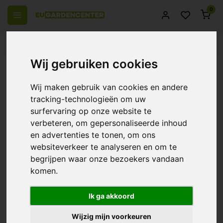
0
el Europa
14 Dagen retourrecht
Beste klantenservice
Wij gebruiken cookies
Terug
Bestron wandventilator met
Wij maken gebruik van cookies en andere
afstandsbediening
tracking-technologieën om uw
surfervaring op onze website te
0/10 (0 Reviews)
Vergelijk
verbeteren, om gepersonaliseerde inhoud
en advertenties te tonen, om ons
websiteverkeer te analyseren en om te
begrijpen waar onze bezoekers vandaan
komen.
Ik ga akkoord
Wijzig mijn voorkeuren