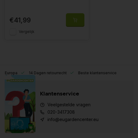
€41,99
Vergelijk
eel Europa
14 Dagen retourrecht
Beste klantenservice
Klantenservice
Veelgestelde vragen
020-3417308
info@eugardencenter.eu