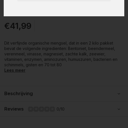
€41,99
Dit verfijnde organische mengsel, dat in een 2 kilo pakket
bevat de volgende ingredienten: Bentoniet, beendermeel,
verenmeel, vinasse, magnesiet, zachte kalk, zeewier,
vitaminen, enzymen, aminozuren, humuszuren, bacterien en
schimmels, gisten en 70 tot 80
Lees meer
Beschrijving
Reviews
0/10