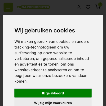
0
el Europa
14 Dagen retourrecht
Beste klantenservice
Wij gebruiken cookies
Terug
Bio Nova Profimix 2kg
Wij maken gebruik van cookies en andere
0/10 (0 Reviews)
Vergelijk
tracking-technologieën om uw
surfervaring op onze website te
verbeteren, om gepersonaliseerde inhoud
en advertenties te tonen, om ons
websiteverkeer te analyseren en om te
begrijpen waar onze bezoekers vandaan
komen.
Ik ga akkoord
Wijzig mijn voorkeuren