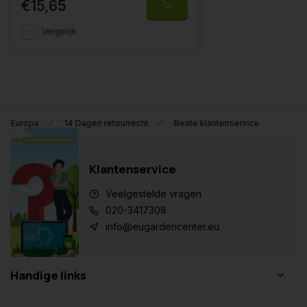
€15,65
Vergelijk
eel Europa
14 Dagen retourrecht
Beste klantenservice
Klantenservice
Veelgestelde vragen
020-3417308
info@eugardencenter.eu
Handige links