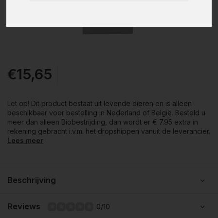
€15,65
Let op! Dit product bestaat uit levende dieren en is alleen
beschikbaar voor bestelling in Nederland of België. Besteld u
meer dan alleen Biobestrijding, dan wordt er € 7.95 extra in
rekening gebracht i.v.m. het dropshippen vanuit de leverancier.
Lees meer
Beschrijving
Reviews
0/10