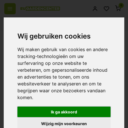
0
el Europa
14 Dagen retourrecht
Beste klantenservice
Wij gebruiken cookies
Terug
BioBestrijding | Sluipwesp tegen
Wij maken gebruik van cookies en andere
Motten ~ Trichogramma
tracking-technologieën om uw
surfervaring op onze website te
Sluipwespen
verbeteren, om gepersonaliseerde inhoud
0/10 (0 Reviews)
Vergelijk
en advertenties te tonen, om ons
websiteverkeer te analyseren en om te
begrijpen waar onze bezoekers vandaan
komen.
Ik ga akkoord
Wijzig mijn voorkeuren