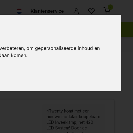
0
Klantenservice
 verbeteren, om gepersonaliseerde inhoud en
ndaan komen.
bekeken
Nieuwste producten
Laagste prijs
Hoogste prijs
4Twenty komt met een
nieuwe modulair koppelbare
LED kweeklamp, het 420
LED System! Door de