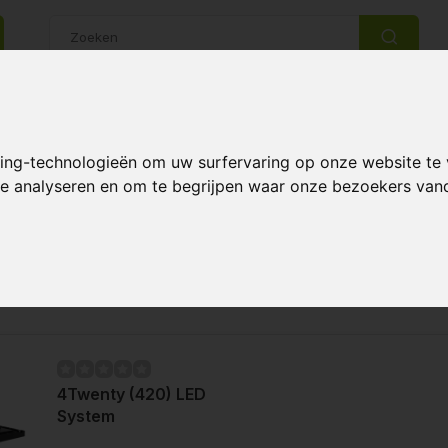
14 Dagen retourrecht
Beste klantenservice
king-technologieën om uw surfervaring op onze website te
 te analyseren en om te begrijpen waar onze bezoekers va
Pagina 1 van 1
Meest 
4Twenty (420) LED
System