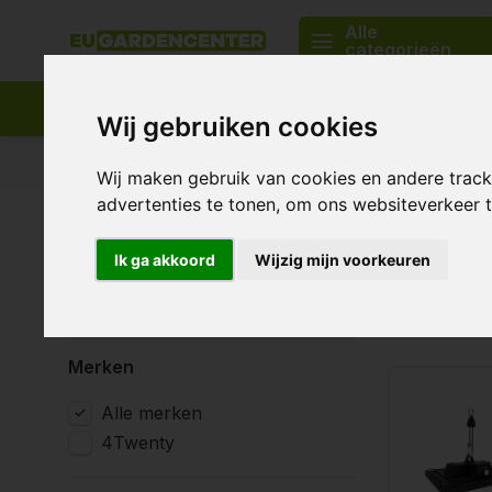
Alle
categorieën
Wij gebruiken cookies
Passend assortiment
Levering in heel Europa
Wij maken gebruik van cookies en andere trac
advertenties te tonen, om ons websiteverkeer
Home
Merken
4Twenty
Wattage
Ik ga akkoord
Wijzig mijn voorkeuren
100 - 199 Watt
2 Producten
Merken
Alle merken
4Twenty