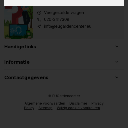
Klantenservice
Veelgestelde vragen
020-3417308
info@eugardencenter.eu
Handige links
Informatie
Contactgegevens
© EUGardencenter
Algemene voorwaarden
Disclaimer
Privacy
Policy
Sitemap
Wijzig cookie voorkeuren