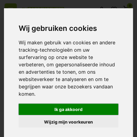
0
Wij gebruiken cookies
Wij maken gebruik van cookies en andere
iment
Levering in heel Europa
14 Dagen retourrecht
Beste kl
tracking-technologieën om uw
surfervaring op onze website te
Terug
verbeteren, om gepersonaliseerde inhoud
en advertenties te tonen, om ons
websiteverkeer te analyseren en om te
Filters
begrijpen waar onze bezoekers vandaan
komen.
Ik ga akkoord
iment
Levering in heel Europa
14 Dagen retourrecht
Beste k
Wijzig mijn voorkeuren