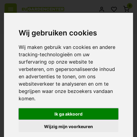
0
el Europa
14 Dagen retourrecht
Beste klantenservice
Wij gebruiken cookies
Terug
Wij maken gebruik van cookies en andere
tracking-technologieën om uw
Filters
surfervaring op onze website te
verbeteren, om gepersonaliseerde inhoud
en advertenties te tonen, om ons
websiteverkeer te analyseren en om te
CO2 BOX 400g
begrijpen waar onze bezoekers vandaan
komen.
€21,50
Ik ga akkoord
Wijzig mijn voorkeuren