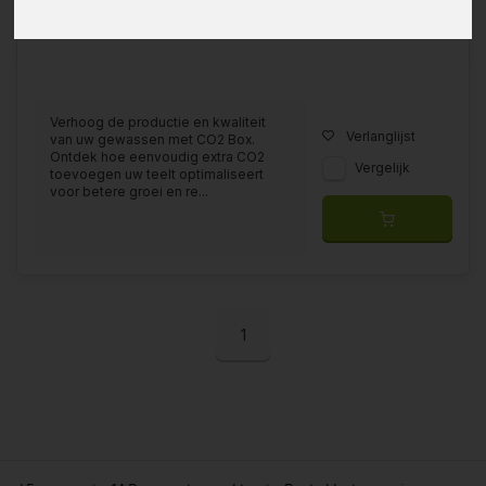
Verhoog de productie en kwaliteit
Verlanglijst
van uw gewassen met CO2 Box.
Ontdek hoe eenvoudig extra CO2
Vergelijk
toevoegen uw teelt optimaliseert
voor betere groei en re...
1