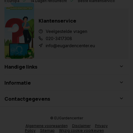
eel Europa
14 Dagen retourrecht
Beste klantenservice
Klantenservice
Veelgestelde vragen
020-3417308
info@eugardencenter.eu
Handige links
Informatie
Contactgegevens
© EUGardencenter
Algemene voorwaarden
Disclaimer
Privacy
Policy
Sitemap
Wijzig cookie voorkeuren