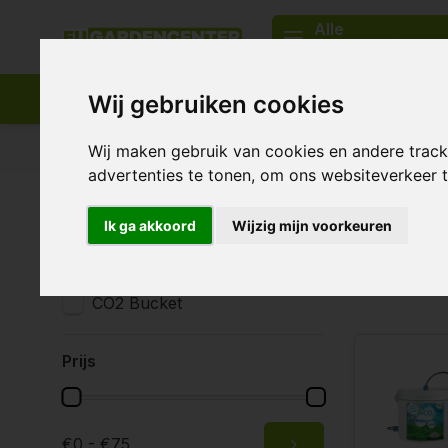
Alle
categorieën
Wij gebruiken cookies
Wij maken gebruik van cookies en andere trac
Passend assortiment
Levering in heel Europa
advertenties te tonen, om ons websiteverkeer
Home
Merken
CO2 Bucket
Ik ga akkoord
Wijzig mijn voorkeuren
Merken
Alle merken
1 Producten
CO2 Bucket
Prijs
€0 - €75