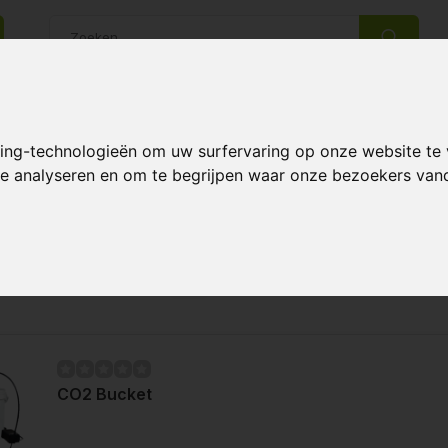
king-technologieën om uw surfervaring op onze website te
14 Dagen retourrecht
Beste klantenservice
 te analyseren en om te begrijpen waar onze bezoekers va
Pagina 1 van 1
Meest 
CO2 Bucket