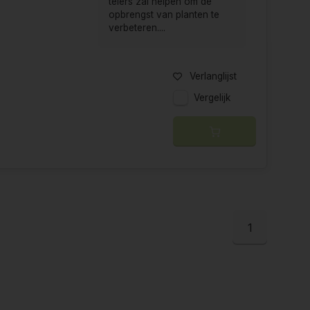
telers zal helpen om de
opbrengst van planten te
verbeteren....
Verlanglijst
Vergelijk
1