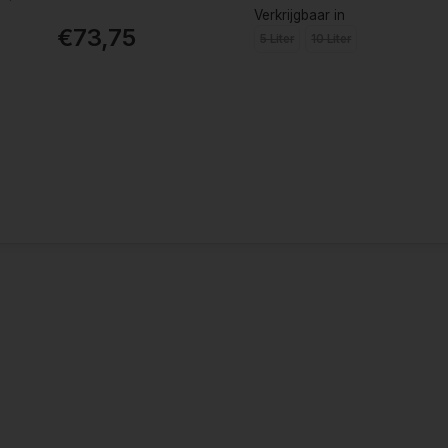
Verkrijgbaar in
€73,75
5 Liter
10 Liter