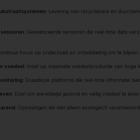
substraatsystemen
: Levering van recyclebare en duurzam
 sensoren
: Geavanceerde sensoren die real-time data verza
Continue focus op onderzoek en ontwikkeling om te blijven 
an voedsel
: Inzet op maximale voedselproductie van hoge k
onitoring
: Draadloze platforms die real-time informatie bi
reven
: Doel om wereldwijd gezond en veilig voedsel te lev
parend
: Oplossingen die niet alleen ecologisch verantwoor