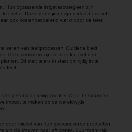
n. Hun bijpassende irrigatiestrategieën zijn
waliteit met minimale middelen.
 de sector. Deze strategieën zijn bedoeld om het
, maar ook kostenbesparend werkt voor de teler.
eden om teeltprocessen te optimaliseren.
eren door duurzame landbouwpraktijken.
d zijn, maar ook kostenbesparend voor telers.
maliseren van teeltprocessen. Cultilene biedt
en. Deze sensoren zijn verbonden met een
anten. Dit stelt telers in staat om tijdig in te
e teelt.
n van gezond en veilig voedsel. Door te focussen
eve impact te maken op de wereldwijde
en.
men door middel van hun geavanceerde producten
telers die streven naar efficiëntie, duurzaamheid