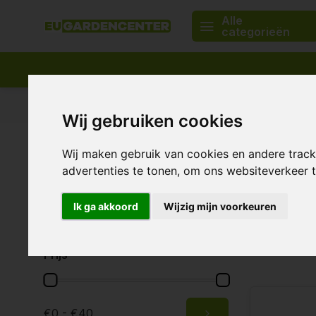
Alle
categorieën
Passend assortiment
Levering in heel Europa
Wij gebruiken cookies
Home
Merken
Cultilene
Wij maken gebruik van cookies en andere trac
Cultile
Merken
advertenties te tonen, om ons websiteverkeer
Alle merken
Ik ga akkoord
Wijzig mijn voorkeuren
Cultilene
2 Producten
Prijs
Cultilene
Cultilene is
€0 - €40