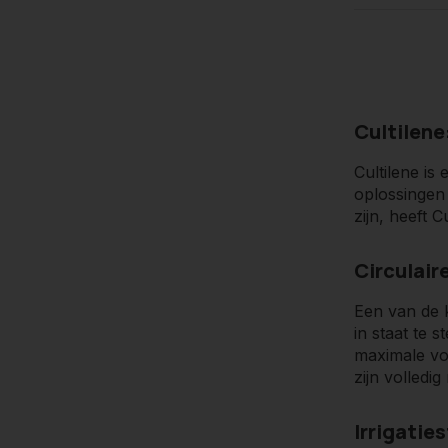
Cultilene
Kernpunte
Cultilene is
oplossingen
Duurzaamh
zijn, heeft 
Watermana
Circulai
Circulaire 
Een van de 
economie.
in staat te 
maximale voe
Big Data en
zijn volledi
planten.
Irrigatie
Innovatie
: 