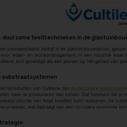
: duurzame teelttechnieken in de glastuinbo
n van Cultilene:
 een vooraanstaand bedrijf in de glastuinbouwsector, gespe
 voor water- en wortelmanagement. In een industrie waar d
eid
: Gericht op het bieden van duurzame teeltoplossingen 
Cultilene zich gevestigd als een pionier op het gebied van g
gement
: Specialisatie in efficiënte irrigatiestrategieën om 
re substraatsystemen
substraatsystemen
: Levering van recyclebare en duurzam
kernproducten van Cultilene zijn
de circulaire substraats
stellen meer te produceren met minder. Dat betekent dat je
dselproductie van hoge kwaliteit kunt realiseren. De subs
 sensoren
: Geavanceerde sensoren die real-time data verza
g recyclebaar, wat bijdraagt aan een circulaire economie bi
strategie
Continue focus op onderzoek en ontwikkeling om te blijven 