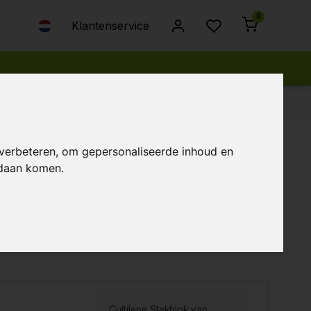
0
Klantenservice
 verbeteren, om gepersonaliseerde inhoud en
ndaan komen.
...Lees meer
bekeken
Nieuwste producten
Laagste prijs
Hoogste prijs
uwsector
cialiseerd in het aanbieden van duurzame
Cultilene Stekblok van