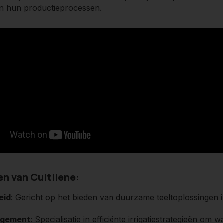
 in hun productieprocessen.
n van Cultilene:
eid
: Gericht op het bieden van duurzame teeltoplossingen 
gement
: Specialisatie in efficiënte irrigatiestrategieën om 