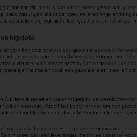
grijpt dat irrigatie meer is dan alleen water geven aan plante
an voedsel
: Inzet op maximale voedselproductie van hoge k
p basis van uitgebreid onderzoek en jarenlange ervaring in
 te optimaliseren, wat niet alleen goed is voor het milieu
onitoring
: Draadloze platforms die real-time informatie bi
reven
: Doel om wereldwijd gezond en veilig voedsel te lev
en big data
parend
: Oplossingen die niet alleen ecologisch verantwoor
ale tijdperk kan data-analyse een grote rol spelen in het opti
e sensoren die grote hoeveelheden data kunnen verzamel
tform dat real-time inzicht geeft in het wortelmilieu van de pl
anpassingen te maken voor een gezondere en meer efficiënt
n Cultilene is nobel en toekomstgericht: de wereld voorzie
eid en innovatie, streeft het bedrijf ernaar om een positi
ctie en tegelijkertijd de ecologische voetafdruk te verklein
iedt een holistische aanpak voor moderne tuinbouwproble
 Ze zijn meer dan een leverancier; ze zijn een partner voor 