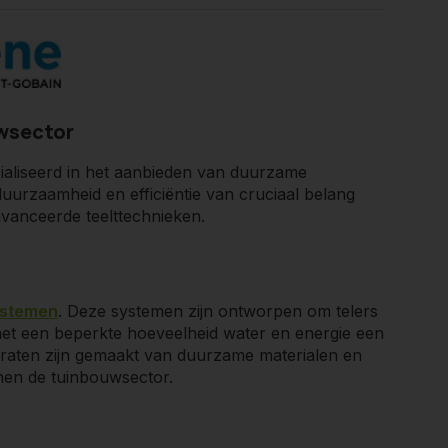
uwsector
cialiseerd in het aanbieden van duurzame
uurzaamheid en efficiëntie van cruciaal belang
in de glastuinbouwsector.
eavanceerde teelttechnieken.
watergebruik te minimaliseren.
e substraatsystemen voor een circulaire
ystemen
. Deze systemen zijn ontworpen om telers
 met een beperkte hoeveelheid water en energie een
traten zijn gemaakt van duurzame materialen en
melen voor inzicht in het wortelmilieu van
nnen de tuinbouwsector.
innoveren in de sector.