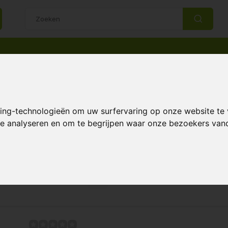
14 Dagen retourrecht
Beste klantenservice
king-technologieën om uw surfervaring op onze website te
ne
 te analyseren en om te begrijpen waar onze bezoekers va
Pagina 1 van 1
Meest 
: duurzame teelttechnieken in de glastuinbo
 een vooraanstaand bedrijf in de glastuinbouwsector, gespe