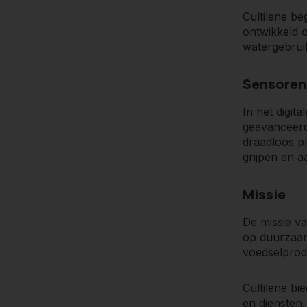
Cultilene be
Kwaliteit v
ontwikkeld o
watergebruik
Real-time m
Missie ged
Sensoren 
Kostenbes
In het digit
geavanceerd
draadloos pla
grijpen en a
Missie
De missie va
op duurzaamh
voedselprodu
Cultilene b
en diensten.