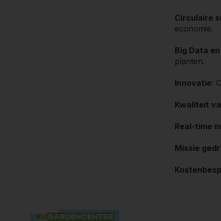
Circulaire 
economie.
Big Data en
planten.
Innovatie
: 
Kwaliteit v
Real-time m
Missie ged
Kostenbes