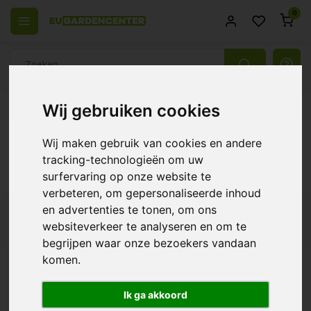
0
Passend assortiment
Levering in heel Europa
14 Dagen ret
Wij gebruiken cookies
Terug
Wij maken gebruik van cookies en andere
Fire Knock Out
tracking-technologieën om uw
surfervaring op onze website te
...Lees meer
verbeteren, om gepersonaliseerde inhoud
en advertenties te tonen, om ons
Filters
websiteverkeer te analyseren en om te
begrijpen waar onze bezoekers vandaan
komen.
FKO Fire Knock Out de snelle
Fire Knock Out
Ik ga akkoord
brandbestrijding
Brandblusser