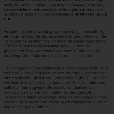
ook het vertrouwen dat, mocht het ondenkbare gebeuren, je
en kostbare herinneringen vernietigen. Vandaar het belang
de best mogelijke bescherming hebt. Immers, zoals het oude
van preventie en een snel reactievermogen. Eén innovatief
gezegde luidt: voorkomen is beter dan genezen.
product dat deze principes belichaamt, is
de FKO Fire Knock
Out
.
Vergelijk het met de werking van een airbag in een auto. Bij
een botsing wordt de airbag onmiddellijk geactiveerd om de
inzittenden te beschermen. Op dezelfde manier reageert de
FKO Fire Knock Out bij aanraking met vuur. Door zijn
geavanceerde ontwerp wordt vals alarm voorkomen, en
activering vindt uitsluitend plaats bij contact met vuur
.
Het mechanisme is verbazingwekkend eenvoudig maar uiterst
effectief. Bij activering barst de container open, waardoor de
ruimte snel wordt gevuld met een onschadelijke blusvloeistof,
verdeeld in zowel grove als fijne nevel. Deze fijne blusnevel
onttrekt in een oogwenk alle zuurstof rondom het vuur,
waardoor de vlammen onmiddellijk worden gedoofd.
Tegelijkertijd dringt de grovere nevel de brandhaard binnen,
koelt de bron van de hitte en voegt vertragingsstoffen toe om
herontsteking te voorkomen.