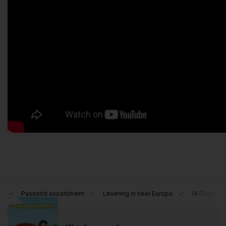
Passend assortiment
Levering in heel Europa
14 Dagen re