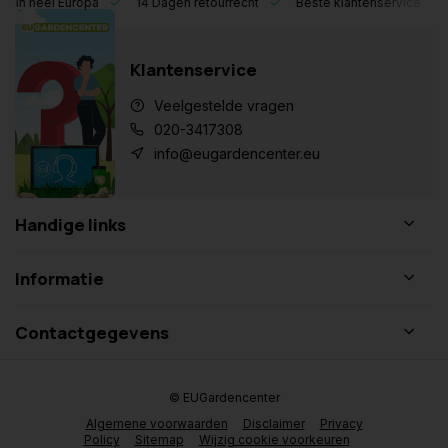
eel Europa
14 Dagen retourrecht
Beste klantenservice
Klantenservice
Veelgestelde vragen
020-3417308
info@eugardencenter.eu
Handige links
Informatie
Contactgegevens
© EUGardencenter
Algemene voorwaarden
Disclaimer
Privacy
Policy
Sitemap
Wijzig cookie voorkeuren