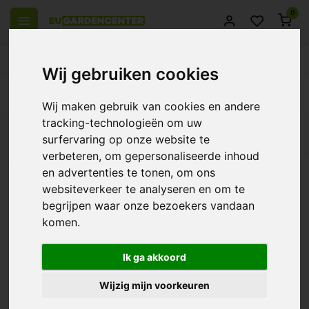
0
el Europa
14 Dagen retourrecht
Beste klantenservice
Wij gebruiken cookies
Terug
Wij maken gebruik van cookies en andere
tracking-technologieën om uw
Filters
surfervaring op onze website te
verbeteren, om gepersonaliseerde inhoud
en advertenties te tonen, om ons
websiteverkeer te analyseren en om te
Glass Leafs - Asbak
begrijpen waar onze bezoekers vandaan
komen.
€14,95
Ik ga akkoord
Wijzig mijn voorkeuren