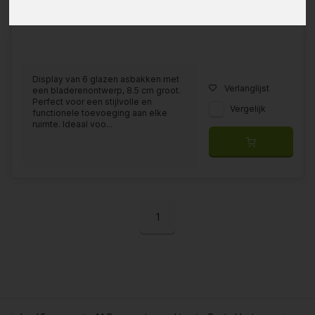
Display van 6 glazen asbakken met
Verlanglijst
een bladerenontwerp, 8.5 cm groot.
Perfect voor een stijlvolle en
Vergelijk
functionele toevoeging aan elke
ruimte. Ideaal voo...
1