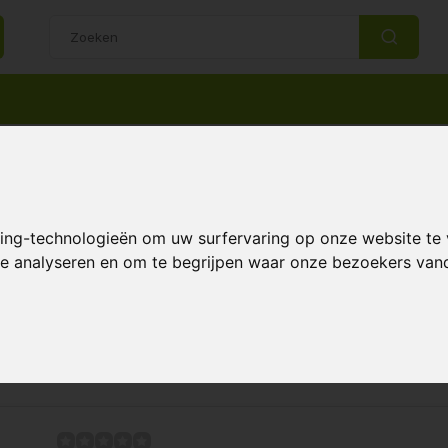
14 Dagen retourrecht
Beste klantenservice
t
king-technologieën om uw surfervaring op onze website te
 te analyseren en om te begrijpen waar onze bezoekers va
Pagina 1 van 1
Meest 