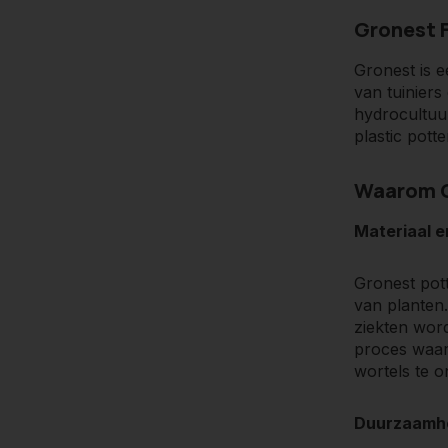
Gronest F
Gronest is e
van tuiniers
hydrocultuur
plastic potte
Waarom G
Materiaal 
Gronest pot
van planten
ziekten word
proces waar
wortels te o
Duurzaamh