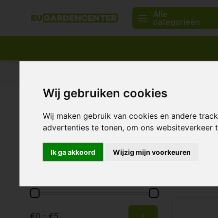
Alle
categorieën
Passend assortiment
Levering in heel Europa
Wij gebruiken cookies
Home
Merken
Gronest
Grones
Merken
Wij maken gebruik van cookies en andere trac
advertenties te tonen, om ons websiteverkeer
Alle merken
Gronest
Ik ga akkoord
Wijzig mijn voorkeuren
5 Producten
Prijs
€0 - €5