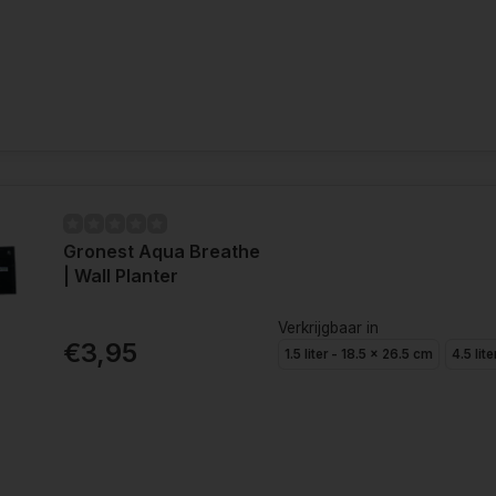
Gronest Aqua Breathe
| Wall Planter
Verkrijgbaar in
€3,95
1.5 liter - 18.5 x 26.5 cm
4.5 lit