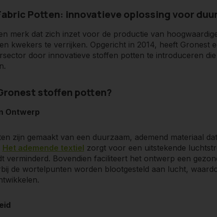
abric Potten: innovatieve oplossing voor duu
en merk dat zich inzet voor de productie van hoogwaardig
 en kwekers te verrijken. Opgericht in 2014, heeft Gronest 
sector door innovatieve stoffen potten te introduceren die 
n.
ronest stoffen potten?
en Ontwerp
ten zijn gemaakt van een duurzaam, ademend materiaal dat
.
Het ademende textiel
zorgt voor een uitstekende luchtst
t verminderd. Bovendien faciliteert het ontwerp een gezond
bij de wortelpunten worden blootgesteld aan lucht, waardo
ntwikkelen.
eid