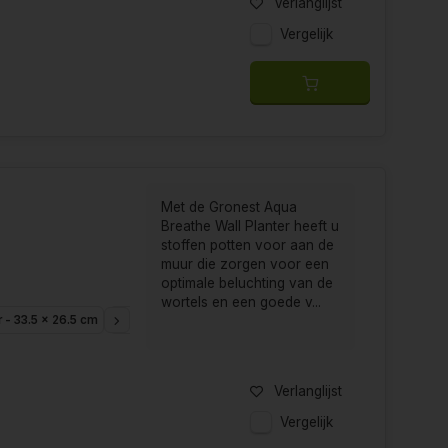
Verlanglijst
Vergelijk
Met de Gronest Aqua
Breathe Wall Planter heeft u
stoffen potten voor aan de
muur die zorgen voor een
optimale beluchting van de
wortels en een goede v...
er - 33.5 x 26.5 cm
10 liter - 52 x 29 cm
Verlanglijst
Vergelijk