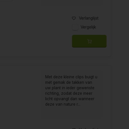
Verlanglijst
een uw planten ten goede komt, maar ook de planeet
eid te leveren, heeft al een positieve impact
Vergelijk
Met deze kleine clips buigt u
met gemak de takken van
uw plant in ieder gewenste
richting, zodat deze meer
licht opvangt dan wanneer
deze van nature r...