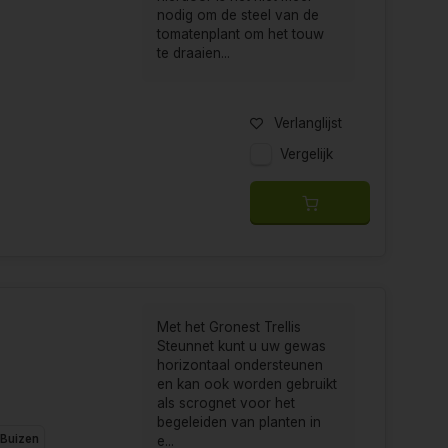
nodig om de steel van de
ebruikt zonder tekenen van slijtage. Dit is niet
tomatenplant om het touw
verminderen van plastic afval.
te draaien...
Verlanglijst
aan planten en teeltmethoden, inclusief
Vergelijk
middel van uitgebreid onderzoek en ontwikkeling.
ten en het upgraden van bestaande producten om
Met het Gronest Trellis
Steunnet kunt u uw gewas
horizontaal ondersteunen
en kan ook worden gebruikt
als scrognet voor het
n ervaren kweker bent of net begint. Met een
begeleiden van planten in
Buizen
e...
 uw teeltervaring zo soepel en aangenaam mogelijk