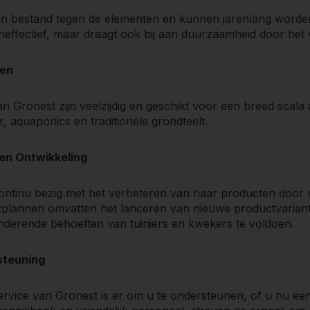
jn bestand tegen de elementen en kunnen jarenlang worden g
neffectief, maar draagt ook bij aan duurzaamheid door het 
en
n Gronest zijn veelzijdig en geschikt voor een breed scala 
, aquaponics en traditionele grondteelt.
en Ontwikkeling
ontinu bezig met het verbeteren van haar producten door 
plannen omvatten het lanceren van nieuwe productvarian
nderende behoeften van tuiniers en kwekers te voldoen.
steuning
ervice van Gronest is er om u te ondersteunen, of u nu ee