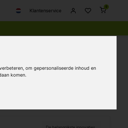
0
Klantenservice
 verbeteren, om gepersonaliseerde inhoud en
ndaan komen.
...Lees meer
bekeken
Nieuwste producten
Laagste prijs
Hoogste prijs
De belangrijkste innovaties