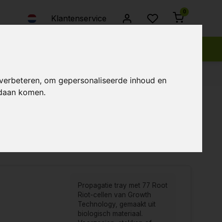
0
Klantenservice
 verbeteren, om gepersonaliseerde inhoud en
ndaan komen.
bekeken
Nieuwste producten
Laagste prijs
Hoogste prijs
Propagatie tray met 77 Root
Riot-cellen van Growth
Technology, gemaakt uit
biologisch materiaal.