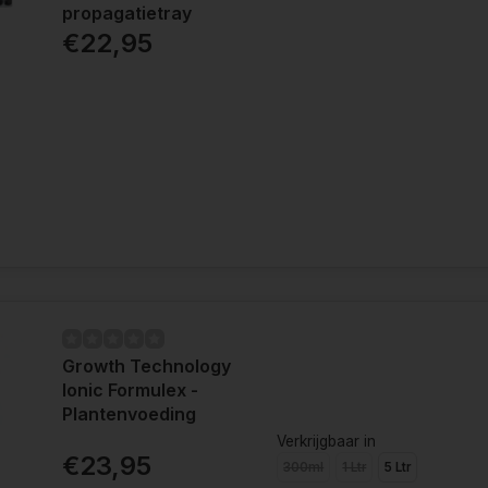
propagatietray
€22,95
Growth Technology
Ionic Formulex -
Plantenvoeding
Verkrijgbaar in
€23,95
300ml
1 Ltr
5 Ltr