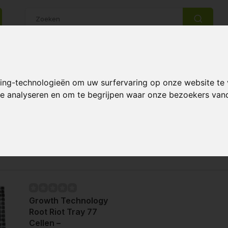
14 Dagen retourrecht
Beste klantenservice
king-technologieën om uw surfervaring op onze website te
 te analyseren en om te begrijpen waar onze bezoekers va
Pagina 1 van 1
Meest 
Growth Technology
Root Riot Tray 77
Cellen –