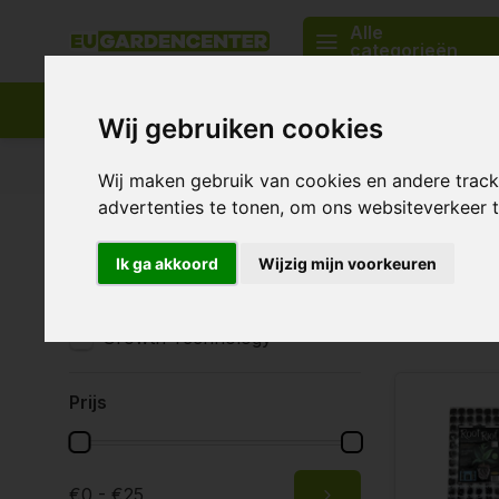
Alle
categorieën
Wij gebruiken cookies
Passend assortiment
Levering in heel Europa
Wij maken gebruik van cookies en andere trac
advertenties te tonen, om ons websiteverkeer
Home
Merken
Growth Technology
Merken
Ik ga akkoord
Wijzig mijn voorkeuren
Alle merken
2 Producten
Growth Technology
Prijs
€0 - €25