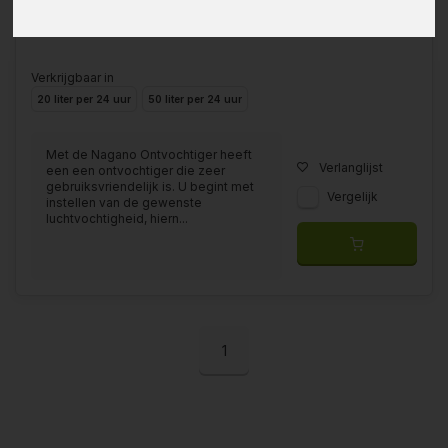
Verkrijgbaar in
20 liter per 24 uur
50 liter per 24 uur
Met de Nagano Ontvochtiger heeft
Verlanglijst
een een ontvochtiger die zeer
gebruiksvriendelijk is. U begint met
Vergelijk
instellen van de gewenste
luchtvochtigheid, hiern...
1