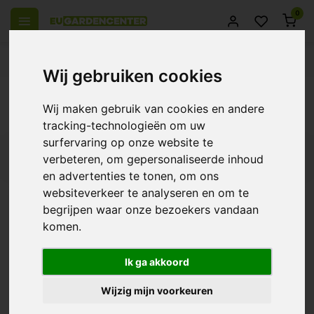
0
el Europa
14 Dagen retourrecht
Beste klantenservice
Wij gebruiken cookies
Terug
Wij maken gebruik van cookies en andere
Nagano
tracking-technologieën om uw
surfervaring op onze website te
Filters
verbeteren, om gepersonaliseerde inhoud
en advertenties te tonen, om ons
websiteverkeer te analyseren en om te
begrijpen waar onze bezoekers vandaan
komen.
Nagano Ontvochtiger -
20ltr / 24uur ~ 50L /
24uur
Ik ga akkoord
€429,95
Wijzig mijn voorkeuren