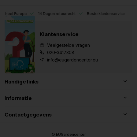
eel Europa
14 Dagen retourrecht
Beste klantenservice
Klantenservice
Veelgestelde vragen
020-3417308
info@eugardencenter.eu
Handige links
Informatie
Contactgegevens
© EUGardencenter