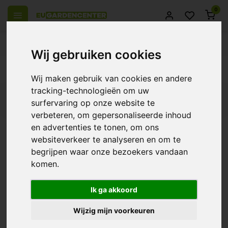
0
el Europa
14 Dagen retourrecht
Beste klantenservice
Wij gebruiken cookies
Terug
Wij maken gebruik van cookies en andere
tracking-technologieën om uw
Filters
surfervaring op onze website te
verbeteren, om gepersonaliseerde inhoud
en advertenties te tonen, om ons
websiteverkeer te analyseren en om te
Optic-A | 1000W HPS
begrijpen waar onze bezoekers vandaan
komen.
€193,95
Ik ga akkoord
Wijzig mijn voorkeuren