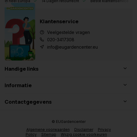
eel Europa
14 Dagen retourrecht
Beste klantenservice
Klantenservice
Veelgestelde vragen
020-3417308
info@eugardencenter.eu
Handige links
Informatie
Contactgegevens
© EUGardencenter
Algemene voorwaarden
Disclaimer
Privacy
Policy
Sitemap
Wijzig cookie voorkeuren