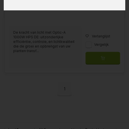
De kracht van licht met Optic-A
Verlanglijst
1000W HPS DE: uitzonderlijke
efficiëntie, controle, en lichtkwaliteit
Vergelijk
die de groei en opbrengst van uw
planten transf...
1