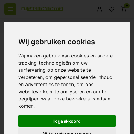
0
el Europa
14 Dagen retourrecht
Beste klantenservice
Terug
Wij gebruiken cookies
Root!t
Wij maken gebruik van cookies en andere
...Lees meer
tracking-technologieën om uw
surfervaring op onze website te
Filters
verbeteren, om gepersonaliseerde inhoud
en advertenties te tonen, om ons
ROOT!T voor optimale plantenkweek en
websiteverkeer te analyseren en om te
hydrocultuur
begrijpen waar onze bezoekers vandaan
komen.
ROOT!T is een merk dat gespecialiseerd is in producten die
zijn ontworpen om het kweken van planten, met name
hydrocultuur en zaailingen, te vergemakkelijken en te
Ik ga akkoord
optimaliseren. Het assortiment van ROOT!T bevat verschillende
ROOT!T voor optimale plantenkweek en
soorten propagators, stekblokjes, voedingsstoffen en
Wijzig mijn voorkeuren