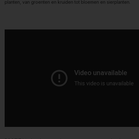
planten, van groenten en kruiden tot bloemen en sierplanten.
ROOT!T biedt ook een reeks propagators, waaronder
de
ROOT!T Propagator Kit
. Deze kit bevat een hoogwaardige
propagator met een instelbare ventilatie, waardoor je de
luchtvochtigheid en temperatuur in de kweekomgeving kunt
regelen. Dit is bijzonder nuttig voor het kweken van planten
die specifieke klimaatbehoeften hebben. De kit wordt ook
geleverd met een speciaal ontworpen verwarmingsmat om