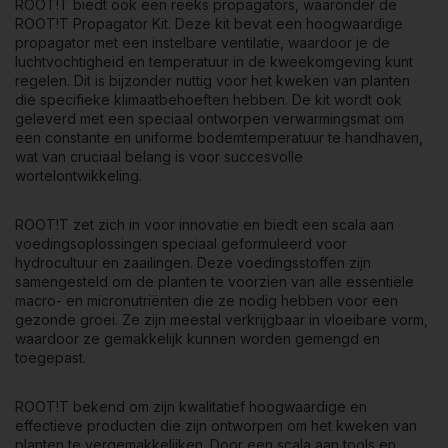
een ​​constante en uniforme bodemtemperatuur te handhaven,
ROOT!T biedt ook een reeks propagators, waaronder
de
wat van cruciaal belang is voor succesvolle
ROOT!T Propagator Kit
. Deze kit bevat een hoogwaardige
wortelontwikkeling.
propagator met een instelbare ventilatie, waardoor je de
luchtvochtigheid en temperatuur in de kweekomgeving kunt
regelen. Dit is bijzonder nuttig voor het kweken van planten
ROOT!T zet zich in voor innovatie en biedt een scala aan
die specifieke klimaatbehoeften hebben. De kit wordt ook
voedingsoplossingen speciaal geformuleerd voor
geleverd met een speciaal ontworpen verwarmingsmat om
hydrocultuur en zaailingen. Deze voedingsstoffen zijn
een ​​constante en uniforme bodemtemperatuur te handhaven,
samengesteld om de planten te voorzien van alle essentiële
wat van cruciaal belang is voor succesvolle
macro- en micronutriënten die ze nodig hebben voor een
wortelontwikkeling.
gezonde groei. Ze zijn meestal verkrijgbaar in vloeibare vorm,
waardoor ze gemakkelijk kunnen worden gemengd en
toegepast.
ROOT!T zet zich in voor innovatie en biedt een scala aan
voedingsoplossingen speciaal geformuleerd voor
hydrocultuur en zaailingen. Deze voedingsstoffen zijn
ROOT!T bekend om zijn kwalitatief hoogwaardige en
samengesteld om de planten te voorzien van alle essentiële
effectieve producten die zijn ontworpen om het kweken van
macro- en micronutriënten die ze nodig hebben voor een
planten te vergemakkelijken. Door een scala aan tools en
gezonde groei. Ze zijn meestal verkrijgbaar in vloeibare vorm,
materialen te bieden, helpt het merk kwekers van alle niveaus
waardoor ze gemakkelijk kunnen worden gemengd en
om het meeste uit hun tuinierervaring te halen.
toegepast.
ROOT!T bekend om zijn kwalitatief hoogwaardige en
effectieve producten die zijn ontworpen om het kweken van
planten te vergemakkelijken. Door een scala aan tools en