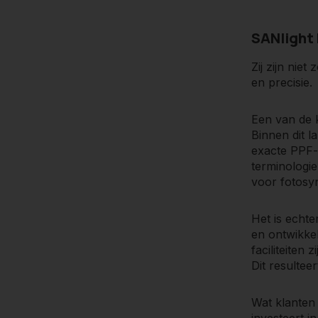
SANlight 
Zij zijn nie
en precisie.
Een van de k
Binnen dit l
exacte PPF-
terminologie
voor fotosy
Het is echte
en ontwikkel
faciliteiten
Dit resultee
Wat klanten
investeert i