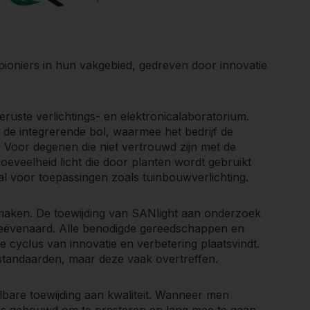
jn pioniers in hun vakgebied, gedreven door innovatie
eruste verlichtings- en elektronicalaboratorium.
 de integrerende bol, waarmee het bedrijf de
Voor degenen die niet vertrouwd zijn met de
oeveelheid licht die door planten wordt gebruikt
l voor toepassingen zoals tuinbouwverlichting.
l maken. De toewijding van SANlight aan onderzoek
ngeëvenaard. Alle benodigde gereedschappen en
e cyclus van innovatie en verbetering plaatsvindt.
ktstandaarden, maar deze vaak overtreffen.
bare toewijding aan kwaliteit. Wanneer men
 is gebouwd om te presteren en lang mee te gaan.