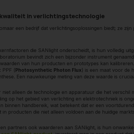
kwaliteit in verlichtingstechnologie
t zomaar een bedrijf dat verlichtingsoplossingen biedt; ze zi
ernfactoren die SANlight onderscheidt, is hun volledig uitg
aboratorium bevindt zich een bijzonder instrument genaamd
waarden van hun producten en prototypes kan kalibreren. 
: PPF (
Photosynthetic Photon Flux
) is een maat voor de h
nthese. Een nauwkeurige meting van deze waarde is cruciaa
r niet alleen de technologie en apparatuur die het verschi
ing op het gebied van verlichting en elektrotechniek is o
 zijn binnen handbereik, wat betekent dat er een voortdurend
rt in producten die niet alleen voldoen aan de huidige mar
 en partners ook waarderen aan SANlight, is hun onwankel
n
een SANlight-product
, investeert men in een product dat