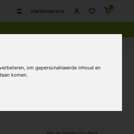
0
Klantenservice
 verbeteren, om gepersonaliseerde inhoud en
ndaan komen.
...Lees meer
bekeken
Nieuwste producten
Laagste prijs
Hoogste prijs
Met de Sanlight EVO-Serie