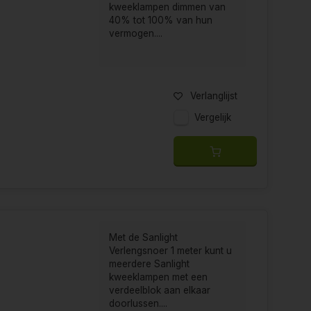
merciële tuinbouw tot residentiële
kweeklampen dimmen van
40% tot 100% van hun
vermogen....
uststellend om te weten dat er bedrijven zijn zoals
in hun sector. Wanneer men hecht aan topkwaliteit,
ANlight de go-to keuze op het gebied van
Verlanglijst
Vergelijk
Met de Sanlight
Verlengsnoer 1 meter kunt u
meerdere Sanlight
kweeklampen met een
verdeelblok aan elkaar
doorlussen....