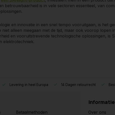
an betrouwbaarheid is in vele sectoren essentieel, van com
oplossingen.
ogie en innovatie in een snel tempo vooruitgaan, is het ger
e niet alleen meegaan met de tijd, maar ook voorop lopen 
heid en vooruitstrevende technologische oplossingen, is S
en elektrotechniek.
Levering in heel Europa
14 Dagen retourrecht
Best
Informatie
n
Betaalmethoden
Over ons