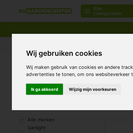
Alle
categorieën
Passend assortiment
Levering in heel Europa
Wij gebruiken cookies
Home
Merken
Sanlight
Wij maken gebruik van cookies en andere trac
Sanlig
Wattage
advertenties te tonen, om ons websiteverkeer
100 - 199 Watt
Ik ga akkoord
Wijzig mijn voorkeuren
200 - 299 Watt
5 Producten
Merken
Alle merken
Sanlight