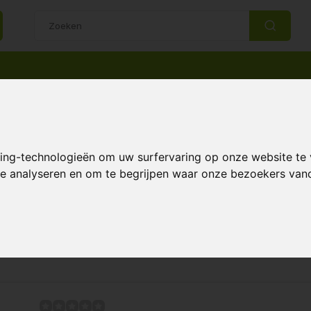
14 Dagen retourrecht
Beste klantenservice
king-technologieën om uw surfervaring op onze website te
ht
 te analyseren en om te begrijpen waar onze bezoekers va
Pagina 1 van 1
Meest 