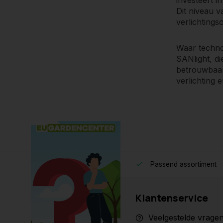
Dit niveau v
verlichtings
Waar technol
SANlight, di
betrouwbaar
verlichting 
Passend assortiment
Klantenservice
Veelgestelde vrage