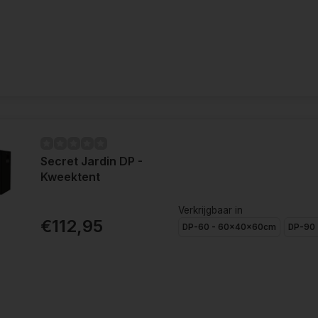
Secret Jardin DP -
Kweektent
Verkrijgbaar in
€112,95
DP-60 - 60x40x60cm
DP-90