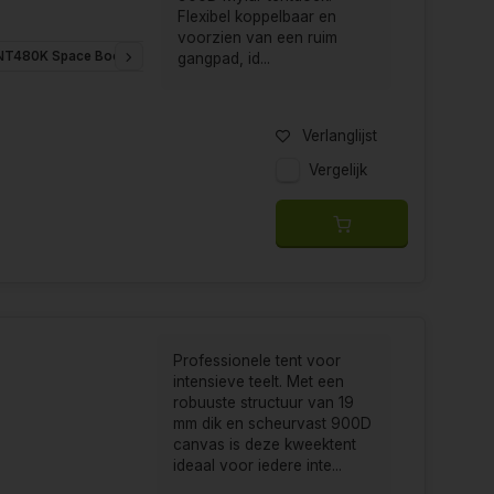
 te voldoen aan de
veranderende behoeften
van
Flexibel koppelbaar en
tbreidingsmogelijkheden, Secret Jardin blijft
voorzien van een ruim
NT480K Space Booster & WebIT Kit
INT600K Space Booster & WebIT Kit
gangpad, id...
gheid van het productassortiment van Secret Jardin.
 tuiniers de flexibiliteit hebben om een systeem te
Verlanglijst
hatbare waarde in stedelijke omgevingen, waar
Vergelijk
 begeven of hun huidige set-up willen upgraden, is
ng aan kwaliteit, innovatie en klantenservice
in de binnenteelt. Met Secret Jardin is uw
Professionele tent voor
intensieve teelt. Met een
robuuste structuur van 19
mm dik en scheurvast 900D
canvas is deze kweektent
ideaal voor iedere inte...