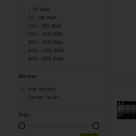
feedback va
binnentuinde
< 25 Watt
vooroplopen 
25 - 99 Watt
100 - 199 Watt
Een ander be
200 - 299 Watt
Ze bieden e
300 - 399 Watt
kiezen dat p
400 - 499 Watt
ruimte vaak 
600 - 699 Watt
Tot slot, vo
het zeker de
Merken
maakt hen to
'geheime tui
Alle merken
Secret Jardin
Prijs