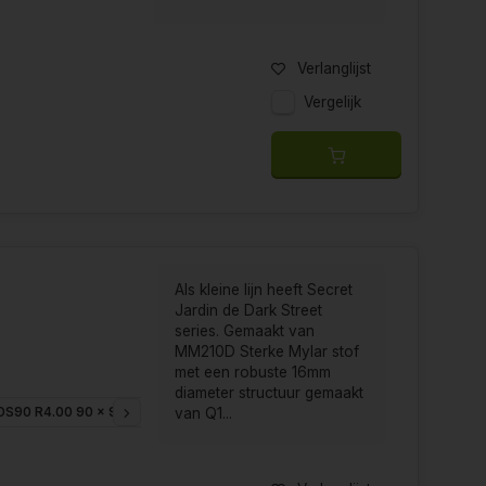
Verlanglijst
Vergelijk
Als kleine lijn heeft Secret
Jardin de Dark Street
series. Gemaakt van
MM210D Sterke Mylar stof
met een robuste 16mm
diameter structuur gemaakt
DS90 R4.00 90 x 90 x 178cm
DS120 R4.00 120 x 120 x 178cm
DS150W R4
van Q1...