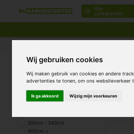
Alle
categorieën
Passend assortiment
Levering in heel Europa
Wij gebruiken cookies
Home
Merken
Secret Jardin
Secret 
Lengte
Wij maken gebruik van cookies en andere trac
advertenties te tonen, om ons websiteverkeer
30cm - 99cm
100cm - 149cm
Ik ga akkoord
Wijzig mijn voorkeuren
150cm - 199cm
69 Producten
200cm - 249cm
250cm - 299cm
300cm - 349cm
400cm +