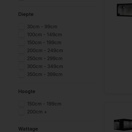
Diepte
Secret Ja
30cm - 99cm
Voor velen d
100cm - 149cm
oproept. He
150cm - 199cm
binnenteelta
productass
200cm - 249cm
250cm - 299cm
Secret Jardi
300cm - 349cm
creëren van
350cm - 399cm
voor detail, 
jarenlange e
Hoogte
Een van de 
150cm - 199cm
voor een hog
200cm +
die de tente
Maar wat Sec
Wattage