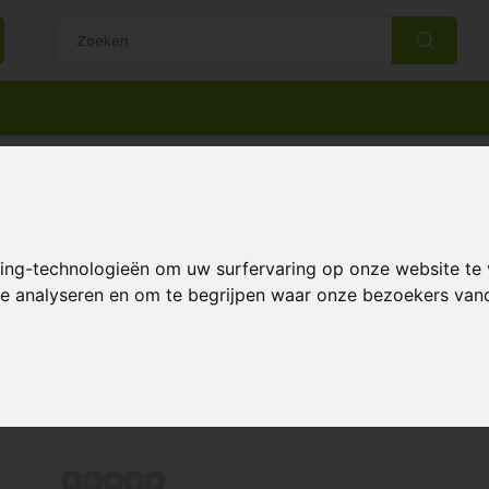
14 Dagen retourrecht
Beste klantenservice
Jardin
king-technologieën om uw surfervaring op onze website te
 te analyseren en om te begrijpen waar onze bezoekers va
Pagina 1 van 3
Meest 