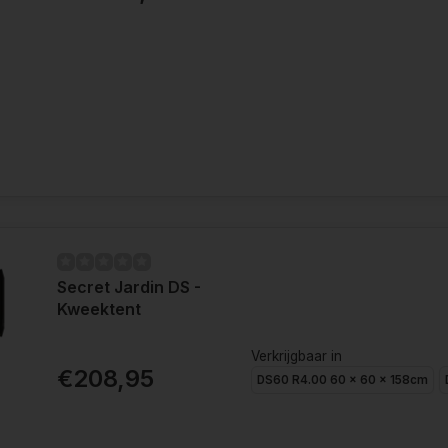
Secret Jardin DS -
Kweektent
Verkrijgbaar in
€208,95
DS60 R4.00 60 x 60 x 158cm