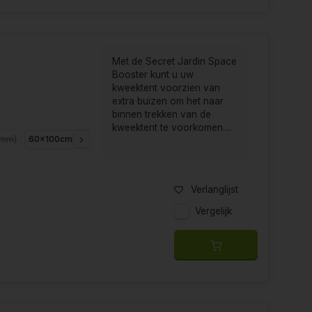
Met de Secret Jardin Space
Booster kunt u uw
kweektent voorzien van
extra buizen om het naar
binnen trekken van de
kweektent te voorkomen....
 mm)
60x100cm tot 90x150cm (Ø16-19 mm)
100x100cm tot 150x150cm 
Verlanglijst
Vergelijk