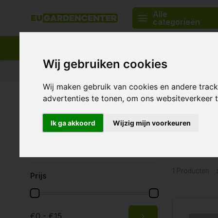
Alle
categorieën
Wij gebruiken cookies
Passend assortiment
Levering in heel Europa
Wij maken gebruik van cookies en andere trac
Home
Merken
VaporLinQ
advertenties te tonen, om ons websiteverkeer
VaporL
Merken
Ik ga akkoord
Wijzig mijn voorkeuren
Alle merken
VaporLinQ
1 Producten
Prijs
€0 - €15