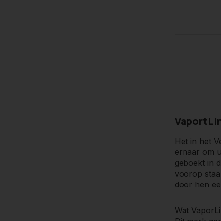
Het is de m
aanhoudende
nieuwste ont
klanttevrede
VaportLi
Het in het V
ernaar om ui
geboekt in d
voorop staan
door hen ee
Wat VaporLin
Dit merk ga