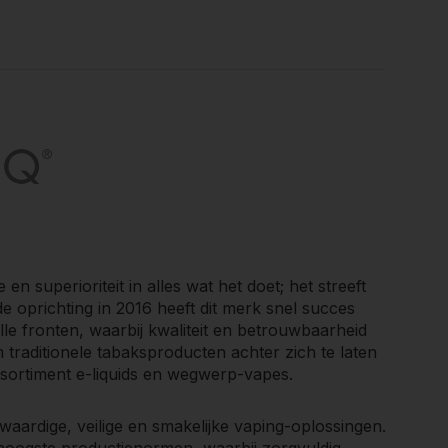
n en zo hun gezondheid te verbeteren. Met de
 voortdurend aan om voorop te blijven lopen in de
itslijn en een uitzonderlijke inzet voor
remium vape-ervaring zou moeten zijn.
n superioriteit in alles wat het doet; het streeft
 oprichting in 2016 heeft dit merk snel succes
le fronten, waarbij kwaliteit en betrouwbaarheid
traditionele tabaksproducten achter zich te laten
sortiment e-liquids en wegwerp-vapes.
aardige, veilige en smakelijke vaping-oplossingen.
hoogste productienormen, waarbij zorgvuldig