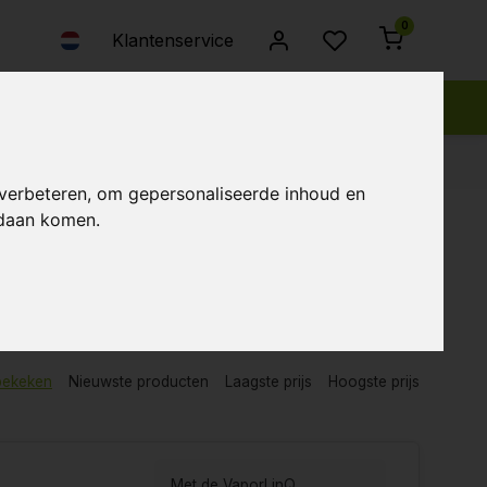
0
Klantenservice
 verbeteren, om gepersonaliseerde inhoud en
ndaan komen.
...Lees meer
bekeken
Nieuwste producten
Laagste prijs
Hoogste prijs
Met de VaporLinQ