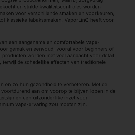
ekocht en strikte kwaliteitscontroles worden
smaken voor verschillende smaken en voorkeuren,
g tot klassieke tabakssmaken, VaporLinQ heeft voor
 van een aangename en comfortabele vape-
 voor gemak en eenvoud, vooral voor beginners of
e producten worden met veel aandacht voor detail
rwijl de schadelijke effecten van traditionele
n en zo hun gezondheid te verbeteren. Met de
 voortdurend aan om voorop te blijven lopen in de
itslijn en een uitzonderlijke inzet voor
remium vape-ervaring zou moeten zijn.