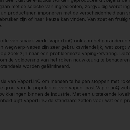
an met de selectie van ingrediënten, zorgvuldig wordt ing
Hun productlijnen imponeren met de verscheidenheid aan 
ebruiker zijn of haar keuze kan vinden. Van zoet en fruiti
s.
lofte van smaak werkt VaporLinQ ook aan het garanderen
un wegwerp-vapes zijn zeer gebruiksvriendelijk, wat zorgt
 op zoek zijn naar een probleemloze vaping-ervaring. Dez
om de voldoening van het roken nauwkeurig te benaderen, te
rotendeels worden geëlimineerd.
issie van VaporLinQ om mensen te helpen stoppen met roke
 groei van de populariteit van vapen, past VaporLinQ zich
wikkelingen binnen de industrie. Met een uitstekende kwalite
nheid blijft VaporLinQ de standaard zetten voor wat een p