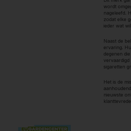
wordt omgega
nageleefd. 
zodat elke g
ieder wat wil
Naast de be
ervaring. H
degenen die
vervaardigd 
sigaretten g
Het is de m
aanhoudende
nieuwste ont
klanttevrede