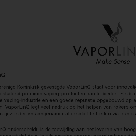
issie van VaporLinQ om mensen te helpen stoppen met roke
 groei van de populariteit van vapen, past VaporLinQ zich
wikkelingen binnen de industrie. Met een uitstekende kwalite
nheid blijft VaporLinQ de standaard zetten voor wat een p
nQ
erenigd Koninkrijk gevestigde VaporLinQ staat voor innovatie e
tsluitend premium vaping-producten aan te bieden. Sinds de
e vaping-industrie en een goede reputatie opgebouwd op al
. VaporLinQ legt veel nadruk op het helpen van rokers om 
n gezonder en aangenamer alternatief te bieden via hun as
Q onderscheidt, is de toewijding aan het leveren van hoogw
randeert dat de e-liquids worden geproduceerd volgens de 