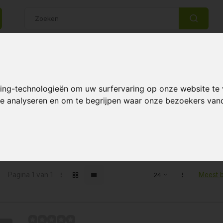
14 Dagen retourrecht
Beste klantenservice
king-technologieën om uw surfervaring op onze website te
 te analyseren en om te begrijpen waar onze bezoekers va
inQ
Pagina 1 van 1
Meest 