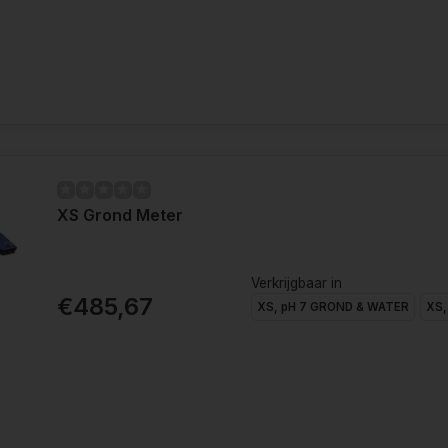
XS Grond Meter
Verkrijgbaar in
€485,67
XS, pH 7 GROND & WATER
XS,