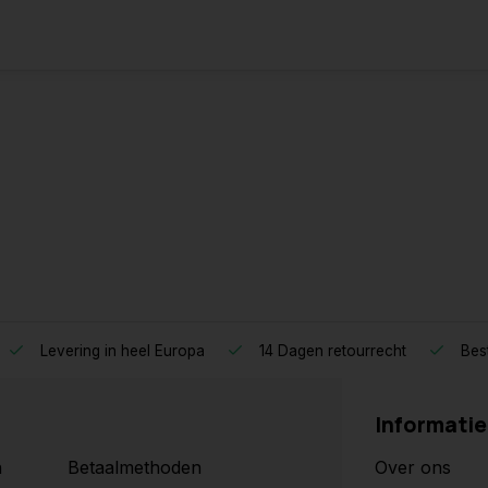
Levering in heel Europa
14 Dagen retourrecht
Best
Informatie
n
Betaalmethoden
Over ons