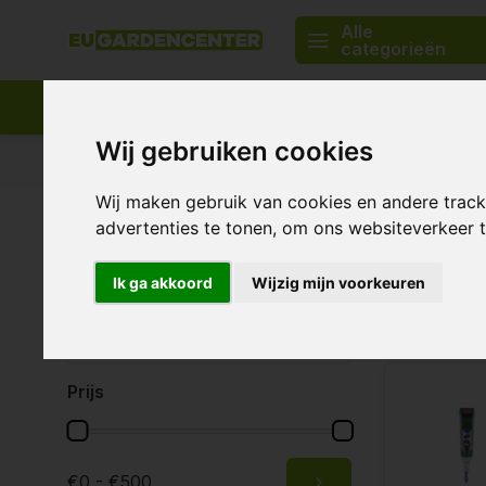
Alle
categorieën
Wij gebruiken cookies
Passend assortiment
Levering in heel Europa
Wij maken gebruik van cookies en andere trac
Home
Merken
XS
advertenties te tonen, om ons websiteverkeer
Merken
Ik ga akkoord
Wijzig mijn voorkeuren
Alle merken
4 Producten
XS
Prijs
€0 - €500