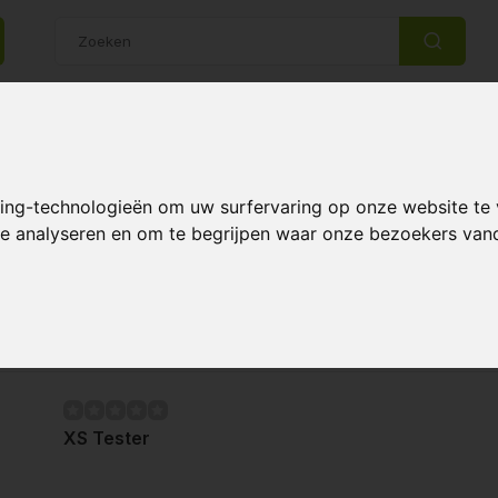
14 Dagen retourrecht
Beste klantenservice
king-technologieën om uw surfervaring op onze website te
 te analyseren en om te begrijpen waar onze bezoekers va
Pagina 1 van 1
Meest 
XS Tester