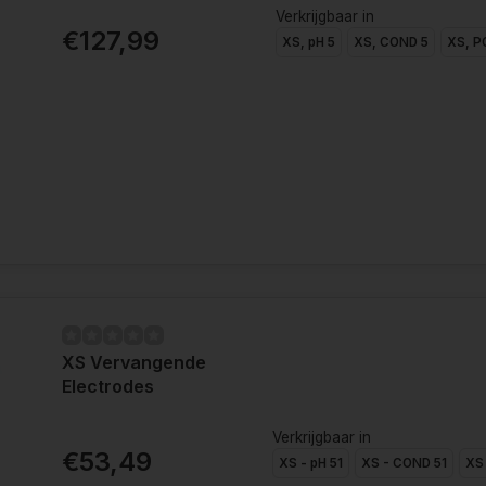
Verkrijgbaar in
€127,99
XS, pH 5
XS, COND 5
XS, 
XS Vervangende
Electrodes
Verkrijgbaar in
€53,49
XS - pH 51
XS - COND 51
XS 