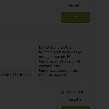
Vergelijk
De XS Grond & Water
meters bieden nauwkeurige
metingen van pH, EC en
temperatuur. Geleverd met
automatische
temperatuurcompensatie,
 COND 7 GROND
XS, PC 7 GROND
robuuste aansluiti...
Verlanglijst
Vergelijk