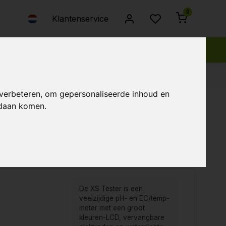
0
Klantenservice
 verbeteren, om gepersonaliseerde inhoud en
ndaan komen.
bekeken
Nieuwste producten
Laagste prijs
Hoogste prijs
De XS Tester is een
veelzijdige pH- en EC/temp-
meter met een groot
kleuren-LCD, vervangbare