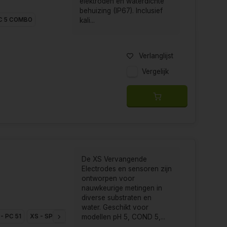
elektroden en waterdichte
behuizing (IP67). Inclusief
PC 5 COMBO
kali...
Verlanglijst
Vergelijk
De XS Vervangende
Electrodes en sensoren zijn
ontworpen voor
nauwkeurige metingen in
diverse substraten en
water. Geschikt voor
- PC 51
XS - SPH 51
XS - pH 201
XS - pH 201-T
XS - COND 2301-T
modellen pH 5, COND 5,...