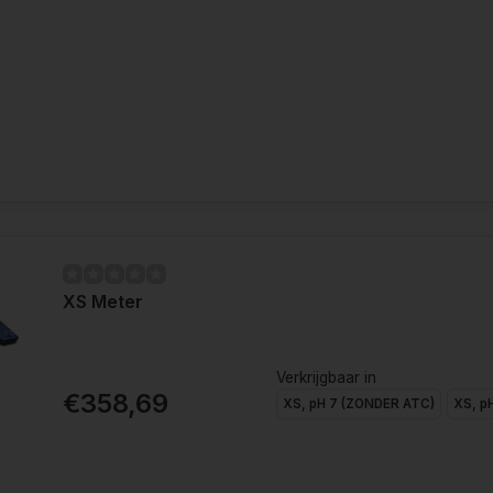
XS Meter
Verkrijgbaar in
€358,69
XS, pH 7 (ZONDER ATC)
XS, p