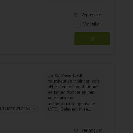
Verlanglijst
Vergelijk
De XS Meter biedt
nauwkeurige metingen van
pH, EC en temperatuur met
varianten zonder en met
automatische
temperatuurcompensatie
H 7 / MET ATC (AUTOMATISCHE TEMPERATUUR COMPENSATIE)
XS, COND
(ATC). Geleverd in ee...
Verlanglijst