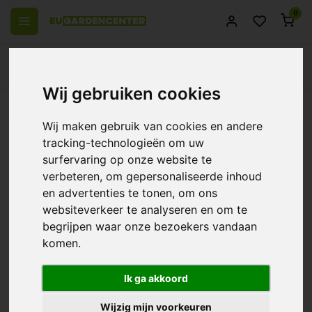
0
Wij gebruiken cookies
Passend assortiment
Levering in heel Europa
14 Dagen ret
Wij maken gebruik van cookies en andere
Terug
tracking-technologieën om uw
Cli-mate Twin Controller ~ Klimaat
surfervaring op onze website te
verbeteren, om gepersonaliseerde inhoud
Controller
en advertenties te tonen, om ons
0/10 (0 Reviews)
Vergelijk
websiteverkeer te analyseren en om te
begrijpen waar onze bezoekers vandaan
komen.
Ik ga akkoord
Wijzig mijn voorkeuren