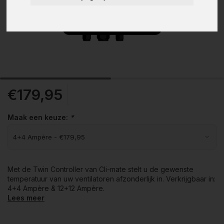
€179,95
Maak een keuze:
*
Met de Twin Controller van Cli-mate stelt u de gewenste
temperatuur van uw ventilatoren afzonderlijk in. Verkrijgbaar in:
4+4 Ampère & 12+12 Ampère.
Lees meer