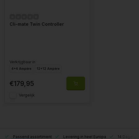
Cli-mate Twin Controller
Verkrijgbaar in
4+4 Ampère
12+12 Ampère
€179,95
Vergelijk
Passend assortiment
Levering in heel Europa
14 Dagen re