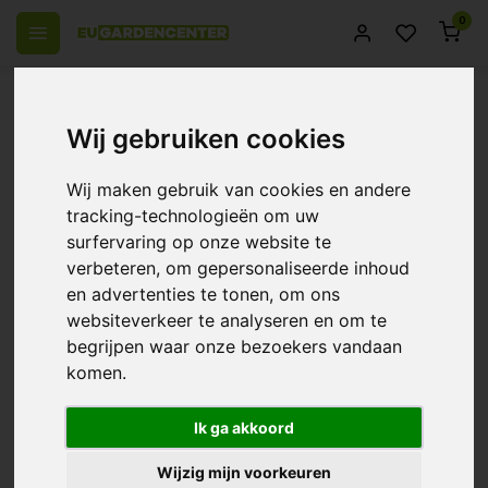
0
el Europa
14 Dagen retourrecht
Beste klantenservice
Wij gebruiken cookies
Terug
OCL Digital Interlink Kabel ~
Wij maken gebruik van cookies en andere
Verbindingskabel
tracking-technologieën om uw
surfervaring op onze website te
0/10 (0 Reviews)
Vergelijk
verbeteren, om gepersonaliseerde inhoud
en advertenties te tonen, om ons
websiteverkeer te analyseren en om te
begrijpen waar onze bezoekers vandaan
komen.
Ik ga akkoord
Wijzig mijn voorkeuren