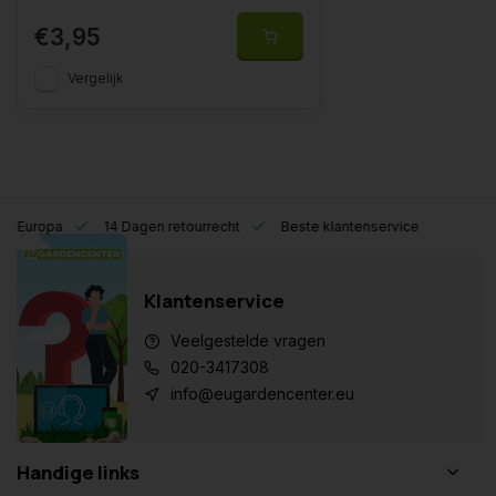
€3,95
Vergelijk
eel Europa
14 Dagen retourrecht
Beste klantenservice
Klantenservice
Veelgestelde vragen
020-3417308
info@eugardencenter.eu
Handige links