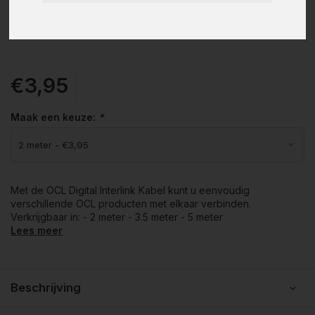
€3,95
Maak een keuze:
*
Met de OCL Digital Interlink Kabel kunt u eenvoudig
verschillende OCL producten met elkaar verbinden.
Verkrijgbaar in: - 2 meter - 3.5 meter - 5 meter
Lees meer
Beschrijving