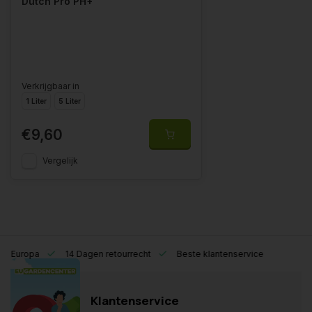
Dutch Pro PH+
Verkrijgbaar in
1 Liter
5 Liter
€9,60
Vergelijk
eel Europa
14 Dagen retourrecht
Beste klantenservice
Klantenservice