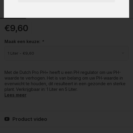
€9,60
Maak een keuze:
*
Met de Dutch Pro PH+ heeft u een PH regulator om uw PH-
waarde te verhogen. Het is van belang om uw PH-waarde in
evenwicht te houden, dit resulteert in een gezonde en sterke
plant. Verkrijgbaar in: 1 Liter en 5 Liter.
Lees meer
Product video