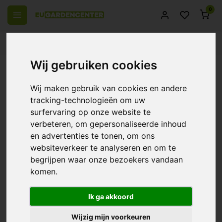
0
el Europa
14 Dagen retourrecht
Beste klantenservice
Wij gebruiken cookies
Terug
Dutch Pro PH Plus - PH Regulator
Wij maken gebruik van cookies en andere
0/10 (0 Reviews)
Vergelijk
tracking-technologieën om uw
surfervaring op onze website te
verbeteren, om gepersonaliseerde inhoud
en advertenties te tonen, om ons
websiteverkeer te analyseren en om te
begrijpen waar onze bezoekers vandaan
komen.
Ik ga akkoord
Wijzig mijn voorkeuren