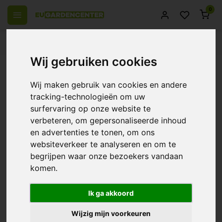
0
el Europa
14 Dagen retourrecht
Beste klantenservice
Wij gebruiken cookies
Terug
Dutch Pro - Ponkerwt Old Spice
Wij maken gebruik van cookies en andere
Gemengd ~ Lathyrus Odoratus
tracking-technologieën om uw
surfervaring op onze website te
0/10 (0 Reviews)
Vergelijk
verbeteren, om gepersonaliseerde inhoud
en advertenties te tonen, om ons
websiteverkeer te analyseren en om te
begrijpen waar onze bezoekers vandaan
komen.
Ik ga akkoord
Wijzig mijn voorkeuren