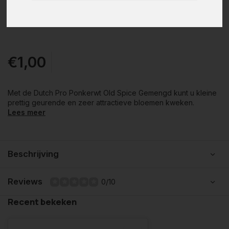
€1,00
Met de Dutch Pro Ponkerwt Old Spice Gemengd kunt u kleine
prettig geurende en zeer attractieve bloemen kweken.
Lees meer
Beschrijving
Reviews
0/10
Recent bekeken