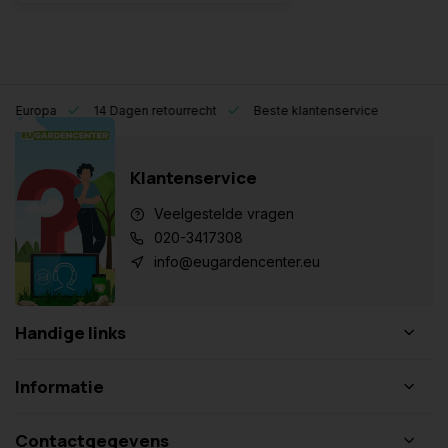
eel Europa
14 Dagen retourrecht
Beste klantenservice
Klantenservice
Veelgestelde vragen
020-3417308
info@eugardencenter.eu
Handige links
Informatie
Contactgegevens