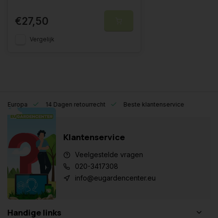
€27,50
Vergelijk
eel Europa
14 Dagen retourrecht
Beste klantenservice
Klantenservice
Veelgestelde vragen
020-3417308
info@eugardencenter.eu
Handige links