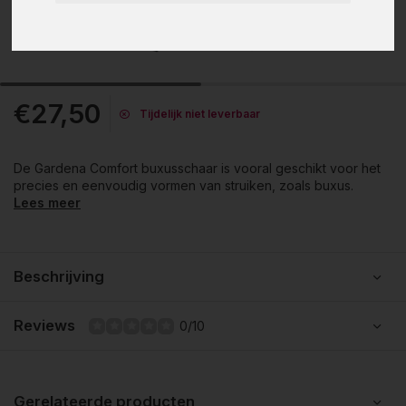
€27,50
Tijdelijk niet leverbaar
De Gardena Comfort buxusschaar is vooral geschikt voor het
precies en eenvoudig vormen van struiken, zoals buxus.
Lees meer
Beschrijving
Reviews
0/10
Gerelateerde producten