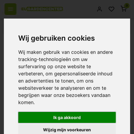
0
el Europa
14 Dagen retourrecht
Beste klantenservice
Wij gebruiken cookies
Terug
Gardena Comfort Buxusschaar ~
Wij maken gebruik van cookies en andere
Scharen & Knippers
tracking-technologieën om uw
surfervaring op onze website te
0/10 (0 Reviews)
Vergelijk
verbeteren, om gepersonaliseerde inhoud
en advertenties te tonen, om ons
websiteverkeer te analyseren en om te
begrijpen waar onze bezoekers vandaan
komen.
Ik ga akkoord
Wijzig mijn voorkeuren