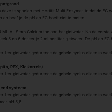
 potgrond
 deze te spoelen met Hortifit Multi Enzymes totdat de EC w
 en hoef je de pH en EC hoeft niet te meten.
 ML All Stars Calcium toe aan het gietwater. Na de eerste wat
eek 5 en 6 doseer je 2 ml per liter gietwater. De pH en EC
er liter gietwater gedurende de gehele cyclus alleen in week
to, RFX, Kleikorrels)
er liter gietwater gedurende de gehele cyclus alleen in week
erend systeem
er liter gietwater gedurende de gehele cyclus alleen in week
naar pH 5,8.