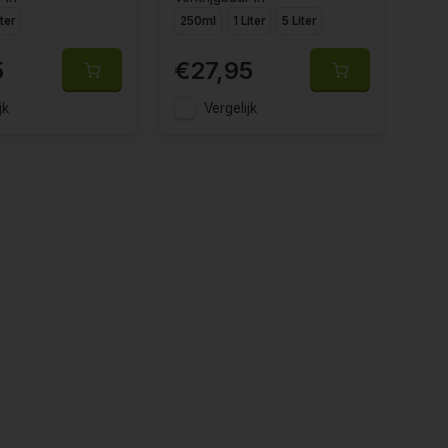
iter
250ml
1 Liter
5 Liter
25
5
€27,95
€1
jk
Vergelijk