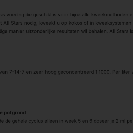
basis voeding die geschikt is voor bijna alle kweekmethoden
t All Stars nodig, kweekt u op kokos of in kweeksystemen da
ge manier uitzonderlijke resultaten wil behalen. All Stars 
van 7-14-7 en zeer hoog geconcentreerd 1:1000. Per liter wa
te potgrond
de de gehele cyclus alleen in week 5 en 6 doseer je 2 ml pe