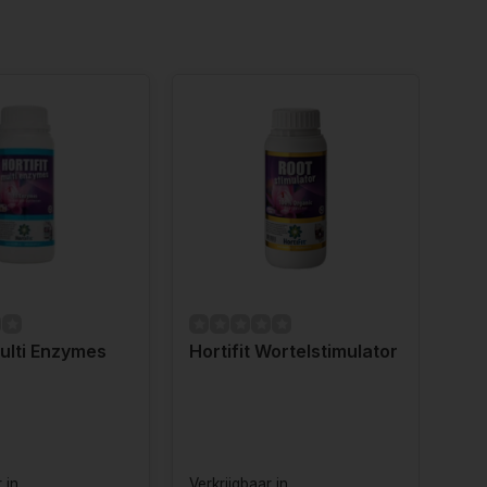
Multi Enzymes
Hortifit Wortelstimulator
Hor
 in
Verkrijgbaar in
Verk