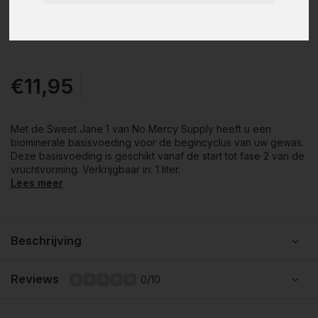
€11,95
Met de Sweet Jane 1 van No Mercy Supply heeft u een
biominerale basisvoeding voor de begincyclus van uw gewas.
Deze basisvoeding is geschikt vanaf de start tot fase 2 van de
vruchtvorming. Verkrijgbaar in: 1 liter.
Lees meer
Beschrijving
Reviews
0/10