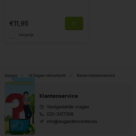
€11,95
Vergelijk
eel Europa
14 Dagen retourrecht
Beste klantenservice
Klantenservice
Veelgestelde vragen
020-3417308
info@eugardencenter.eu