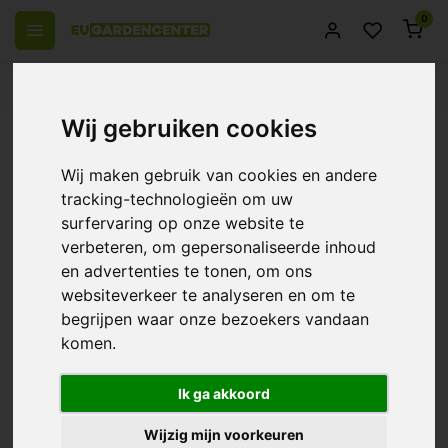
0
el Europa
14 Dagen retourrecht
Beste klantenservice
Wij gebruiken cookies
Terug
No Mercy Supply | Sweet Jane 1 ~
Wij maken gebruik van cookies en andere
Biominerale Basisvoeding
tracking-technologieën om uw
surfervaring op onze website te
0/10 (0 Reviews)
Vergelijk
verbeteren, om gepersonaliseerde inhoud
en advertenties te tonen, om ons
websiteverkeer te analyseren en om te
begrijpen waar onze bezoekers vandaan
komen.
Ik ga akkoord
Wijzig mijn voorkeuren