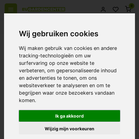
0
el Europa
14 Dagen retourrecht
Beste klantenservice
Wij gebruiken cookies
Terug
Wij maken gebruik van cookies en andere
Producten getagd met 10m
tracking-technologieën om uw
surfervaring op onze website te
Filters
verbeteren, om gepersonaliseerde inhoud
en advertenties te tonen, om ons
websiteverkeer te analyseren en om te
begrijpen waar onze bezoekers vandaan
komen.
TechGrow Temperatuur
Sensor
€11,03
Ik ga akkoord
Wijzig mijn voorkeuren