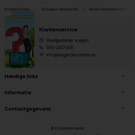
eel Europa
14 Dagen retourrecht
Beste klantenservice
Klantenservice
Veelgestelde vragen
020-3417308
info@eugardencenter.eu
Handige links
Informatie
Contactgegevens
© EUGardencenter