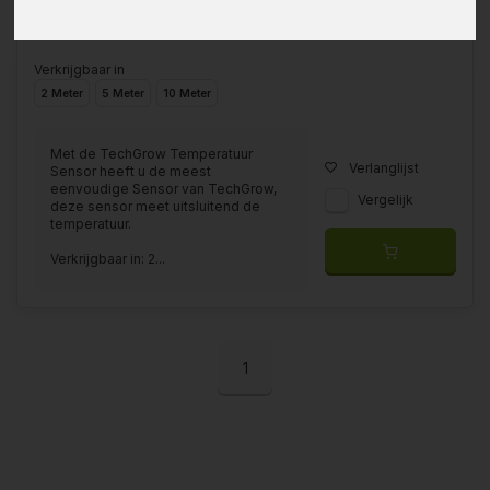
Verkrijgbaar in
2 Meter
5 Meter
10 Meter
Met de TechGrow Temperatuur
Verlanglijst
Sensor heeft u de meest
eenvoudige Sensor van TechGrow,
Vergelijk
deze sensor meet uitsluitend de
temperatuur.
Verkrijgbaar in: 2...
1