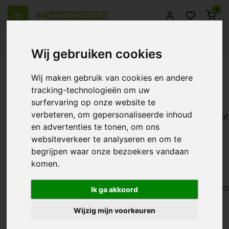
0
eel Europa
14 Dagen retourrecht
Beste klantenservice
Wij gebruiken cookies
Terug
Wij maken gebruik van cookies en andere
Tags
tracking-technologieën om uw
surfervaring op onze website te
1 component
16mm
1pot
1Pot
verbeteren, om gepersonaliseerde inhoud
Atami
Aptus
a&b
Aarde
a
Aquaking
Ata
XL
6mm
9mm
armatuur
en advertenties te tonen, om ons
autopot
BAC
basis
b'cuzz
basic nutrition
websiteverkeer te analyseren en om te
voeding
Bio
basisvoeding
B`cuzz
Bio-Green
begrijpen waar onze bezoekers vandaan
Nova
bloei
bloei booster
bloei
komen.
BioGreen
bladvoeding
stimulator
bloei
booster
voeding
bloeistimulator
bodemverbeteraar
bloom
c
Ik ga akkoord
dutch
Coco
meten
cocos
controller
DrFertigo
Wijzig mijn voorkeuren
pro
F-
easy2grow
enzymen
EPS
Ferro
Max
flange
flens
fosfor
garden
FloraDuo