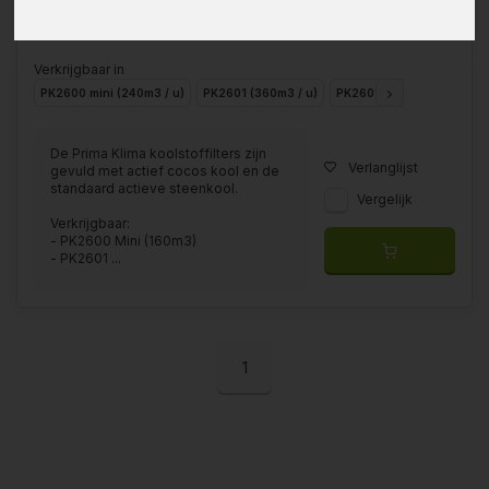
Verkrijgbaar in
PK2600 mini (240m3 / u)
PK2601 (360m3 / u)
PK2601 Flat (360m3 / u)
De Prima Klima koolstoffilters zijn
Verlanglijst
gevuld met actief cocos kool en de
standaard actieve steenkool.
Vergelijk
Verkrijgbaar:
- PK2600 Mini (160m3)
- PK2601 ...
1