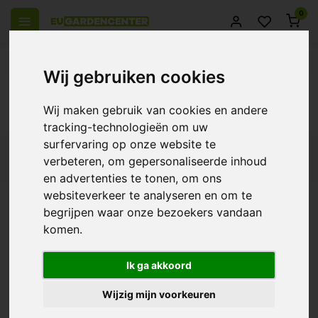
0
el Europa
14 Dagen retourrecht
Beste klantenservice
Wij gebruiken cookies
Terug
Wij maken gebruik van cookies en andere
Producten getagd met 2602
tracking-technologieën om uw
surfervaring op onze website te
Filters
verbeteren, om gepersonaliseerde inhoud
en advertenties te tonen, om ons
websiteverkeer te analyseren en om te
begrijpen waar onze bezoekers vandaan
komen.
Prima Klima Koolstoffilter
€38,95
Ik ga akkoord
Wijzig mijn voorkeuren