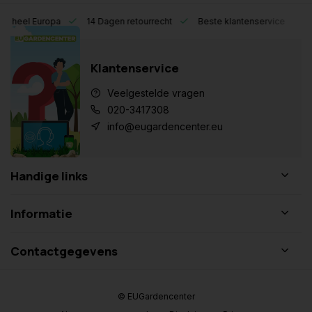
eel Europa
14 Dagen retourrecht
Beste klantenservice
Klantenservice
Veelgestelde vragen
020-3417308
info@eugardencenter.eu
Handige links
Informatie
Contactgegevens
© EUGardencenter