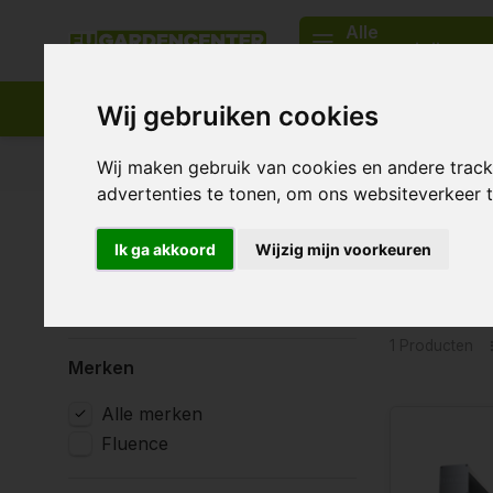
Alle
categorieën
Wij gebruiken cookies
Passend assortiment
Levering in heel Europa
Wij maken gebruik van cookies en andere trac
advertenties te tonen, om ons websiteverkeer
Home
Tags
2p
Ik ga akkoord
Wijzig mijn voorkeuren
Produc
Wattage
600 - 699 Watt
1 Producten
Merken
Alle merken
Fluence