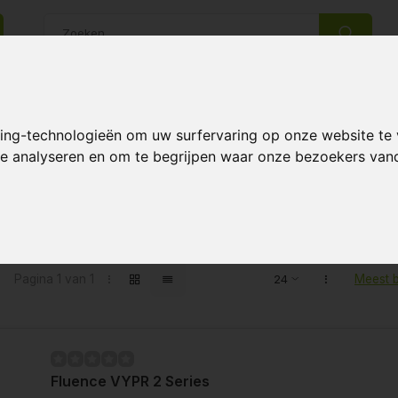
14 Dagen retourrecht
Beste klantenservice
king-technologieën om uw surfervaring op onze website te
 te analyseren en om te begrijpen waar onze bezoekers va
ten getagd met 2p
Pagina 1 van 1
Meest 
Fluence VYPR 2 Series