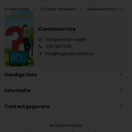
eel Europa
14 Dagen retourrecht
Beste klantenservice
Klantenservice
Veelgestelde vragen
020-3417308
info@eugardencenter.eu
Handige links
Informatie
Contactgegevens
© EUGardencenter