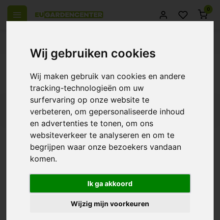
0
el Europa
14 Dagen retourrecht
Beste klantenservice
Wij gebruiken cookies
Terug
Wij maken gebruik van cookies en andere
Producten getagd met 7 liter
tracking-technologieën om uw
surfervaring op onze website te
Filters
verbeteren, om gepersonaliseerde inhoud
en advertenties te tonen, om ons
websiteverkeer te analyseren en om te
begrijpen waar onze bezoekers vandaan
komen.
Garden HighPro ProPot
€1,30
Ik ga akkoord
Wijzig mijn voorkeuren