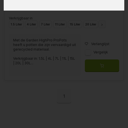
Verkrijgbaar in
1.5 Liter
4 Liter
7 Liter
11 Liter
15 Liter
20 Liter
30 Liter
50 Lite
Met de Garden HighPro ProPots
Verlanglijst
heeft u potten die zijn vervaardigd uit
gerecycled materiaal.
Vergelijk
Verkrijgbaar in: 1.5L | 4L | 7L | 11L | 15L
| 20L | 30L...
1